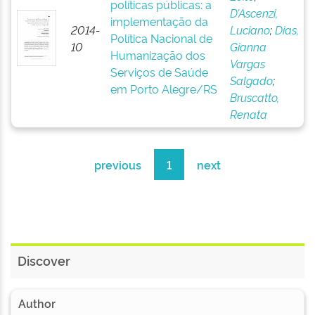
políticas públicas: a
D’Ascenzi,
implementação da
2014-
Luciano
;
Dias,
Política Nacional de
10
Gianna
Humanização dos
Vargas
Serviços de Saúde
Salgado
;
em Porto Alegre/RS
Bruscatto,
Renata
previous
1
next
Discover
Author