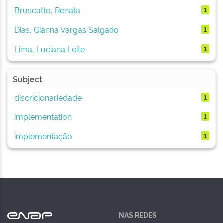
Bruscatto, Renata
1
Dias, Gianna Vargas Salgado
1
Lima, Luciana Leite
1
Subject
discricionariedade
1
implementation
1
implementação
1
NAS REDES