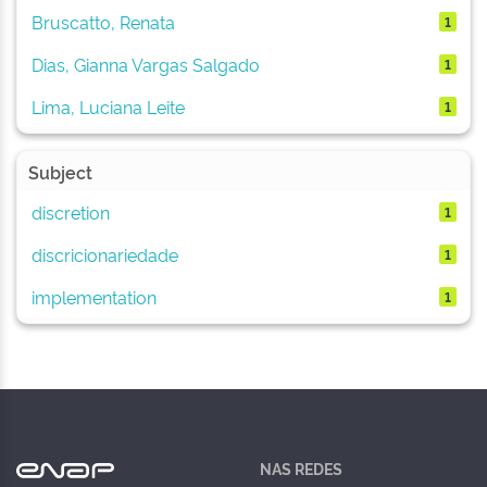
Bruscatto, Renata
1
Dias, Gianna Vargas Salgado
1
Lima, Luciana Leite
1
Subject
discretion
1
discricionariedade
1
implementation
1
NAS REDES