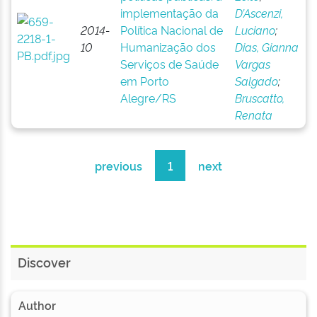
implementação da
D’Ascenzi,
2014-
Política Nacional de
Luciano
;
10
Humanização dos
Dias, Gianna
Serviços de Saúde
Vargas
em Porto
Salgado
;
Alegre/RS
Bruscatto,
Renata
previous
1
next
Discover
Author