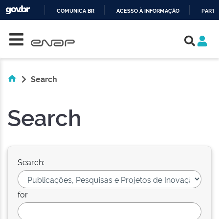
COMUNICA BR
ACESSO À INFORMAÇÃO
PARTI
Skip navigation
IR
PARA
O
CONTEÚDO
Search
Search
Search:
for