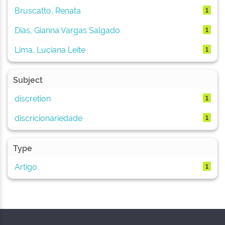
Bruscatto, Renata
1
Dias, Gianna Vargas Salgado
1
Lima, Luciana Leite
1
Subject
discretion
1
discricionariedade
1
Type
Artigo
1