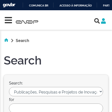
COMUNICA BR
ACESSO À INFORMAÇÃO
PARTI
Skip navigation
IR
PARA
O
CONTEÚDO
Search
Search
Search:
for