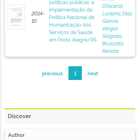
políticas públicas: a
D’Ascenzi,
implementação da
2014-
Luciano
;
Dias,
Política Nacional de
10
Gianna
Humanização dos
Vargas
Serviços de Saúde
Salgado
;
em Porto Alegre/RS
Bruscatto,
Renata
previous
1
next
Discover
Author