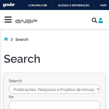
COMUNICA BR
ACESSO À INFORMAÇÃO
PARTI
Skip navigation
IR
PARA
O
CONTEÚDO
Search
Search
Search:
for