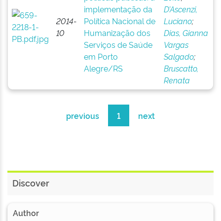
implementação da
D’Ascenzi,
2014-
Política Nacional de
Luciano
;
10
Humanização dos
Dias, Gianna
Serviços de Saúde
Vargas
em Porto
Salgado
;
Alegre/RS
Bruscatto,
Renata
previous
1
next
Discover
Author