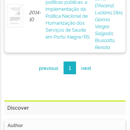
políticas públicas: a
D’Ascenzi,
implementação da
2014-
Luciano
;
Dias,
Política Nacional de
10
Gianna
Humanização dos
Vargas
Serviços de Saúde
Salgado
;
em Porto Alegre/RS
Bruscatto,
Renata
previous
1
next
Discover
Author