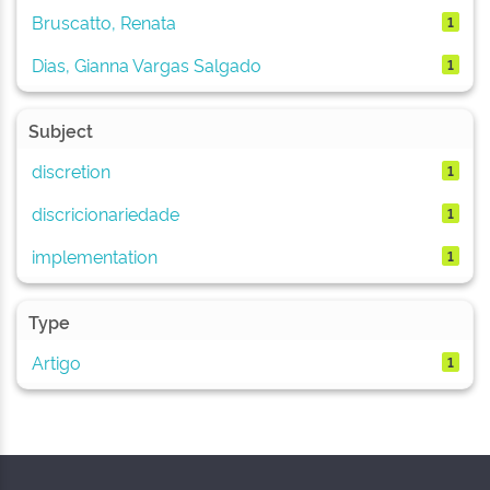
Bruscatto, Renata
1
Dias, Gianna Vargas Salgado
1
Subject
discretion
1
discricionariedade
1
implementation
1
Type
Artigo
1