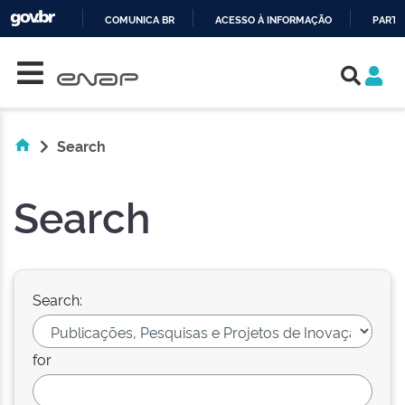
COMUNICA BR
ACESSO À INFORMAÇÃO
PARTI
Skip navigation
IR
PARA
O
CONTEÚDO
Search
Search
Search:
for