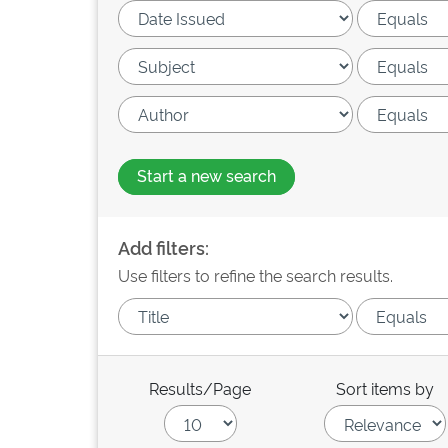
Start a new search
Add filters:
Use filters to refine the search results.
Results/Page
Sort items by