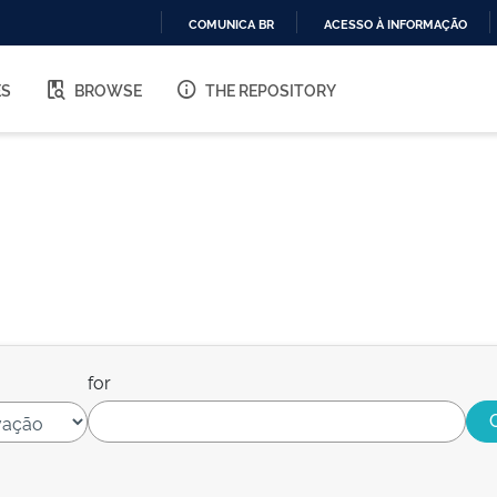
COMUNICA BR
ACESSO À INFORMAÇÃO
IR
PARA
ES
BROWSE
THE REPOSITORY
O
CONTEÚDO
for