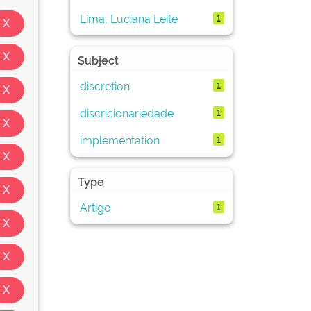
Lima, Luciana Leite
1
Subject
discretion
1
discricionariedade
1
implementation
1
Type
Artigo
1