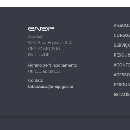
A ESCO
CURSO
Asa Sul
SPO Área Especial 2-A
SERVIÇ
CEP 70.610-900
Brasília/DF
PESQUI
ACONT
Horário de funcionamento
08h00 às 18h00
ACESSO
Contato
PERGUN
biblioteca@enap.gov.br
ESTATÍS