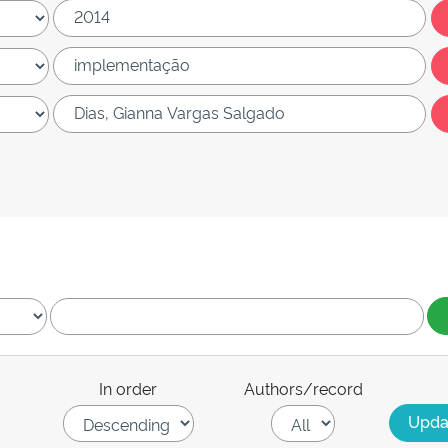
In order
Authors/record