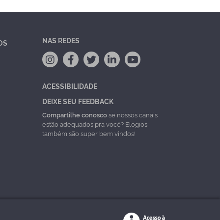
NAS REDES
OS
ACESSIBILIDADE
DEIXE SEU FEEDBACK
Compartilhe conosco
se nossos canais
estão adequados pra você? Elogios
também são super bem vindos!