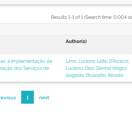
Results 1-1 of 1 (Search time: 0.004 s
Author(s)
icas: a implementação da
Lima, Luciana Leite
;
D’Ascenzi,
ização dos Serviços de
Luciano
;
Dias, Gianna Vargas
Salgado
;
Bruscatto, Renata
revious
1
next