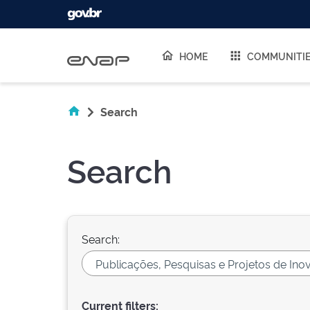
Skip navigation
HOME
COMMUNITI
Search
Search
Search:
Current filters: