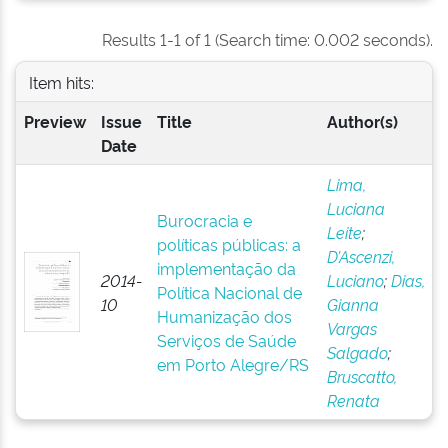
Results 1-1 of 1 (Search time: 0.002 seconds).
Item hits:
Preview
Issue
Title
Author(s)
Date
Lima,
Luciana
Burocracia e
Leite
;
políticas públicas: a
D’Ascenzi,
implementação da
2014-
Luciano
;
Dias,
Política Nacional de
10
Gianna
Humanização dos
Vargas
Serviços de Saúde
Salgado
;
em Porto Alegre/RS
Bruscatto,
Renata