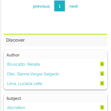
previous
1
next
Discover
Author
Bruscatto, Renata
1
Dias, Gianna Vargas Salgado
1
Lima, Luciana Leite
1
Subject
discretion
1