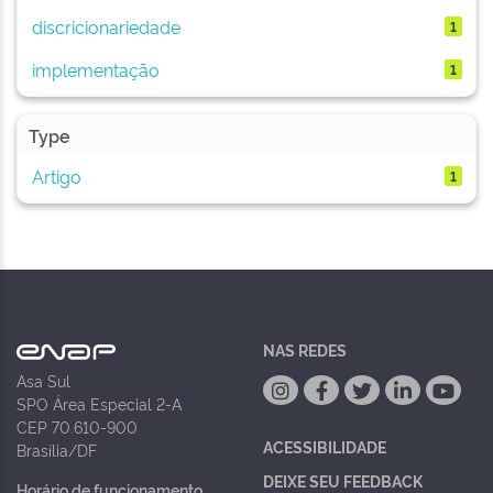
discricionariedade
1
implementação
1
Type
Artigo
1
NAS REDES
Asa Sul
SPO Área Especial 2-A
CEP 70.610-900
ACESSIBILIDADE
Brasília/DF
DEIXE SEU FEEDBACK
Horário de funcionamento