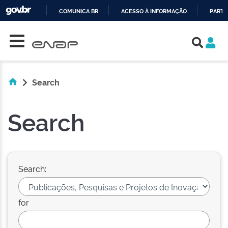
COMUNICA BR
ACESSO À INFORMAÇÃO
PARTI
Skip navigation
IR
PARA
O
CONTEÚDO
Search
Search
Search:
for