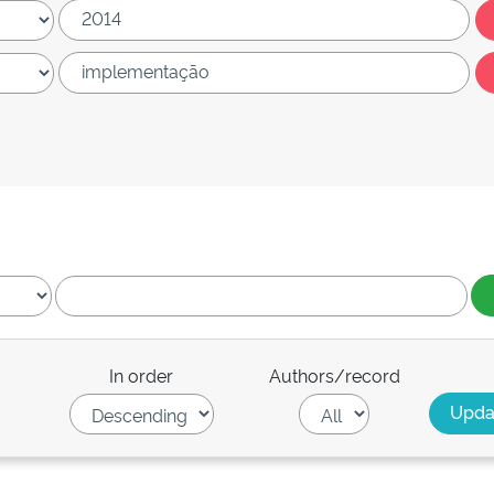
In order
Authors/record