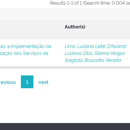
Results 1-1 of 1 (Search time: 0.004 s
Author(s)
icas: a implementação da
Lima, Luciana Leite
;
D’Ascenzi,
ização dos Serviços de
Luciano
;
Dias, Gianna Vargas
Salgado
;
Bruscatto, Renata
revious
1
next