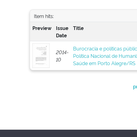
Item hits:
Preview
Issue
Title
Date
Burocracia e políticas públ
2014-
Política Nacional de Human
10
Saúde em Porto Alegre/RS
p