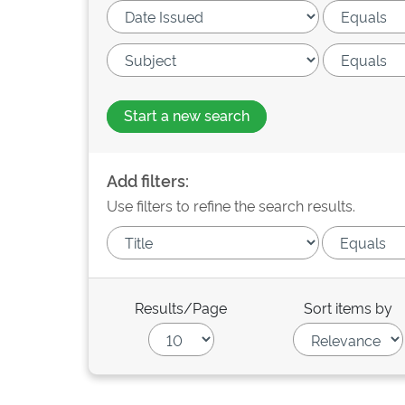
Start a new search
Add filters:
Use filters to refine the search results.
Results/Page
Sort items by