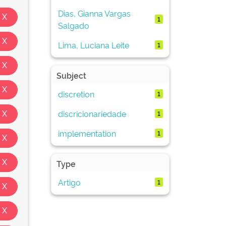
Dias, Gianna Vargas
1
Salgado
Lima, Luciana Leite
1
Subject
discretion
1
discricionariedade
1
implementation
1
Type
Artigo
1