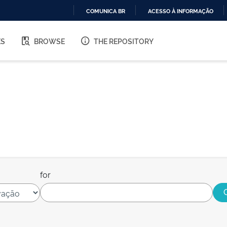
COMUNICA BR
ACESSO À INFORMAÇÃO
IR
PARA
ES
BROWSE
THE REPOSITORY
O
CONTEÚDO
for