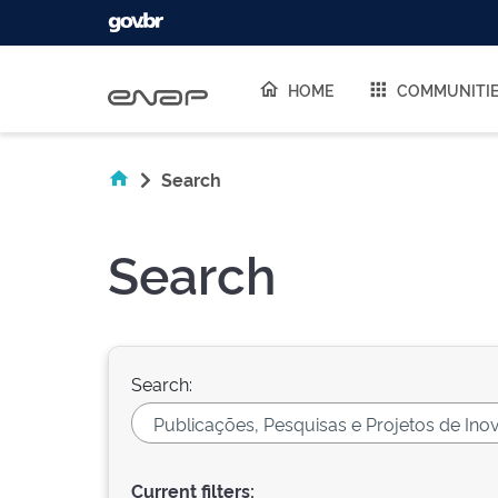
Skip navigation
HOME
COMMUNITI
Search
Search
Search:
Current filters: