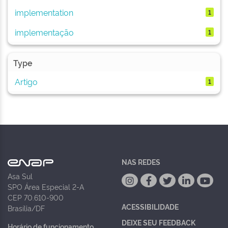
implementation
1
implementação
1
Type
Artigo
1
NAS REDES
Asa Sul
SPO Área Especial 2-A
CEP 70.610-900
ACESSIBILIDADE
Brasília/DF
DEIXE SEU FEEDBACK
Horário de funcionamento