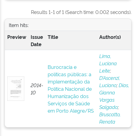
Results 1-1 of 1 (Search time: 0.002 seconds).
Item hits:
Preview
Issue
Title
Author(s)
Date
Lima,
Luciana
Burocracia e
Leite
;
políticas públicas: a
D’Ascenzi,
implementação da
2014-
Luciano
;
Dias,
Política Nacional de
10
Gianna
Humanização dos
Vargas
Serviços de Saúde
Salgado
;
em Porto Alegre/RS
Bruscatto,
Renata