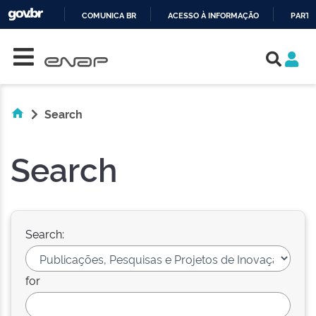
COMUNICA BR
ACESSO À INFORMAÇÃO
PARTI
Skip navigation
IR
PARA
O
CONTEÚDO
Search
Search
Search:
for