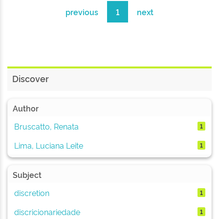
previous
1
next
Discover
Author
Bruscatto, Renata
1
Lima, Luciana Leite
1
Subject
discretion
1
discricionariedade
1