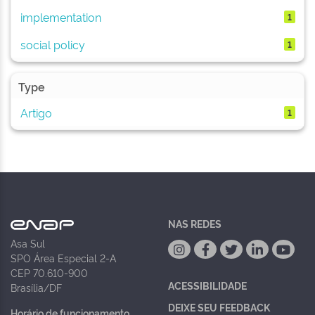
implementation
1
social policy
1
Type
Artigo
1
NAS REDES
Asa Sul
SPO Área Especial 2-A
CEP 70.610-900
ACESSIBILIDADE
Brasília/DF
DEIXE SEU FEEDBACK
Horário de funcionamento