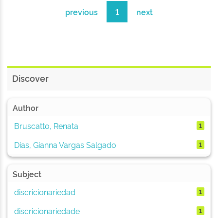
previous
1
next
Discover
Author
Bruscatto, Renata
1
Dias, Gianna Vargas Salgado
1
Subject
discricionariedad
1
discricionariedade
1