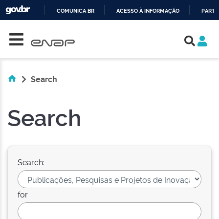
COMUNICA BR
ACESSO À INFORMAÇÃO
PARTI
Skip navigation
IR
PARA
O
CONTEÚDO
Search
Search
Search:
for