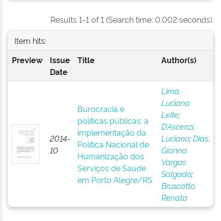
Results 1-1 of 1 (Search time: 0.002 seconds).
Item hits:
Preview
Issue
Title
Author(s)
Date
Lima,
Luciana
Burocracia e
Leite
;
políticas públicas: a
D’Ascenzi,
implementação da
2014-
Luciano
;
Dias,
Política Nacional de
10
Gianna
Humanização dos
Vargas
Serviços de Saúde
Salgado
;
em Porto Alegre/RS
Bruscatto,
Renata