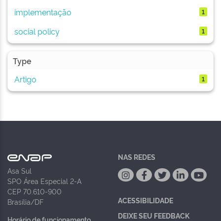
implementação
1
social policy
1
Type
Artigo
1
NAS REDES
Asa Sul
SPO Área Especial 2-A
CEP 70.610-900
ACESSIBILIDADE
Brasília/DF
DEIXE SEU FEEDBACK
Horário de funcionamento