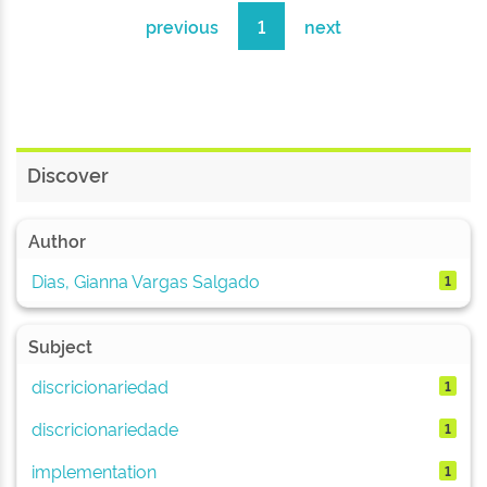
previous
1
next
Discover
Author
Dias, Gianna Vargas Salgado
1
Subject
discricionariedad
1
discricionariedade
1
implementation
1