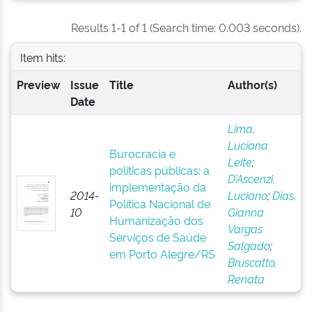
Results 1-1 of 1 (Search time: 0.003 seconds).
Item hits:
Preview
Issue
Title
Author(s)
Date
Lima,
Luciana
Burocracia e
Leite
;
políticas públicas: a
D’Ascenzi,
implementação da
2014-
Luciano
;
Dias,
Política Nacional de
10
Gianna
Humanização dos
Vargas
Serviços de Saúde
Salgado
;
em Porto Alegre/RS
Bruscatto,
Renata