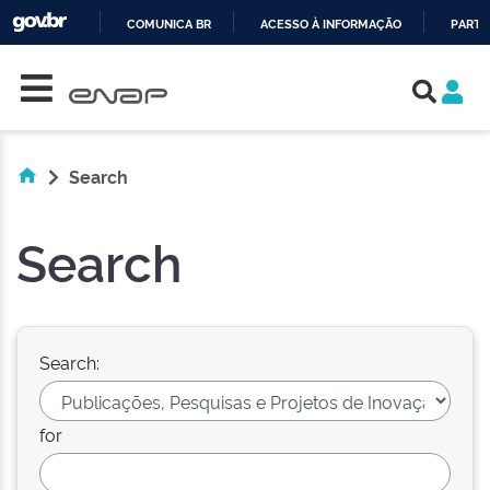
COMUNICA BR
ACESSO À INFORMAÇÃO
PARTI
Skip navigation
IR
PARA
O
CONTEÚDO
Search
Search
Search:
for