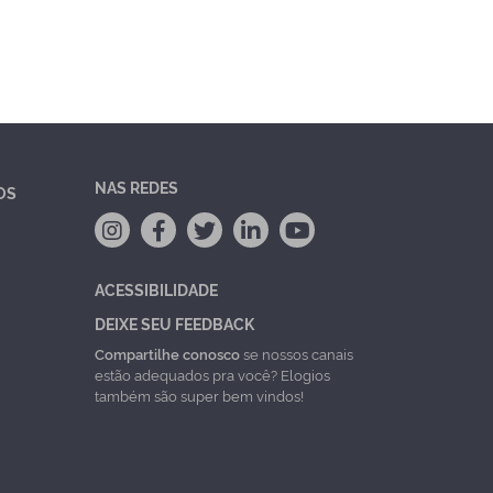
NAS REDES
OS
ACESSIBILIDADE
DEIXE SEU FEEDBACK
Compartilhe conosco
se nossos canais
estão adequados pra você? Elogios
também são super bem vindos!