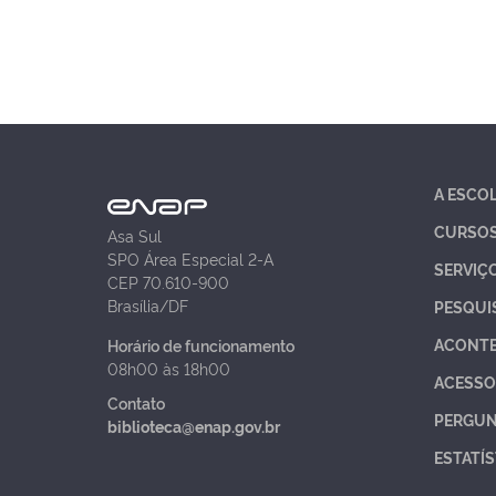
A ESCO
CURSO
Asa Sul
SPO Área Especial 2-A
SERVIÇ
CEP 70.610-900
Brasília/DF
PESQUI
ACONT
Horário de funcionamento
08h00 às 18h00
ACESSO
Contato
PERGUN
biblioteca@enap.gov.br
ESTATÍS