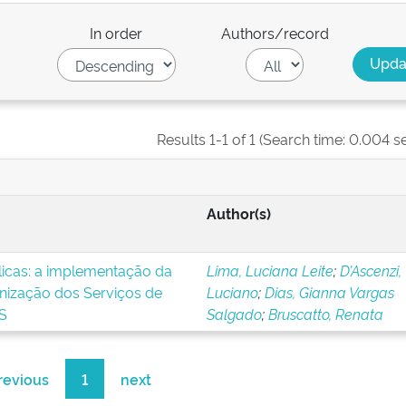
In order
Authors/record
Results 1-1 of 1 (Search time: 0.004 s
Author(s)
blicas: a implementação da
Lima, Luciana Leite
;
D’Ascenzi,
nização dos Serviços de
Luciano
;
Dias, Gianna Vargas
S
Salgado
;
Bruscatto, Renata
revious
1
next