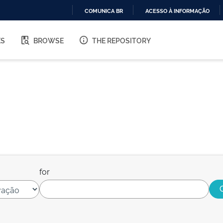
COMUNICA BR
ACESSO À INFORMAÇÃO
IR
PARA
ES
BROWSE
THE REPOSITORY
O
CONTEÚDO
for