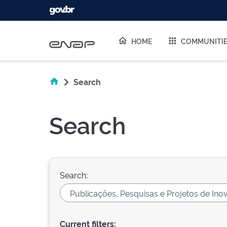
Skip navigation
HOME
COMMUNITI
Search
Search
Search:
Current filters: