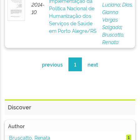
implementação da
2014-
Luciano
;
Dias,
Política Nacional de
10
Gianna
Humanização dos
Vargas
Serviços de Saúde
Salgado
;
em Porto Alegre/RS
Bruscatto,
Renata
previous
1
next
Discover
Author
Bruscatto, Renata
1