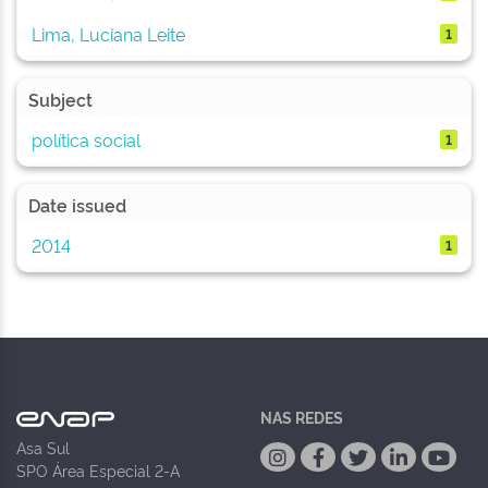
Lima, Luciana Leite
1
Subject
política social
1
Date issued
2014
1
NAS REDES
Asa Sul
SPO Área Especial 2-A