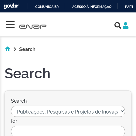
COMUNICA BR
ACESSO À INFORMAÇÃO
PARTI
Skip navigation
IR
PARA
O
CONTEÚDO
Search
Search
Search:
for