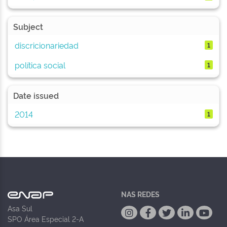
Subject
discricionariedad
1
política social
1
Date issued
2014
1
NAS REDES
Asa Sul
SPO Área Especial 2-A