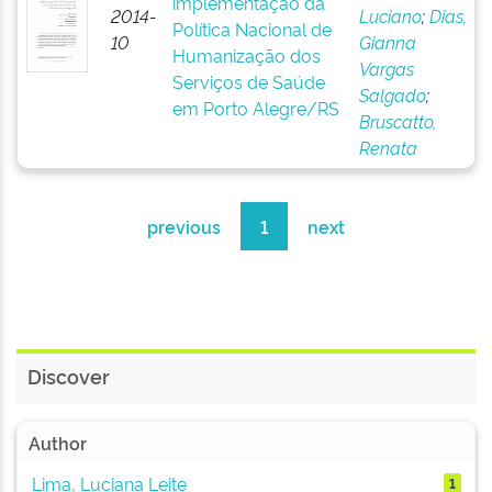
implementação da
2014-
Luciano
;
Dias,
Política Nacional de
10
Gianna
Humanização dos
Vargas
Serviços de Saúde
Salgado
;
em Porto Alegre/RS
Bruscatto,
Renata
previous
1
next
Discover
Author
Lima, Luciana Leite
1