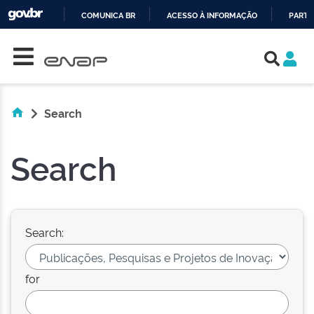
COMUNICA BR
ACESSO À INFORMAÇÃO
PARTI
Skip navigation
IR
PARA
O
CONTEÚDO
Search
Search
Search:
for