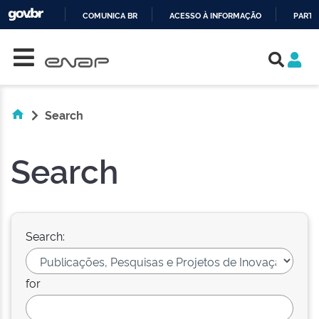
COMUNICA BR
ACESSO À INFORMAÇÃO
PARTI
Skip navigation
IR
PARA
O
CONTEÚDO
Search
Search
Search:
for