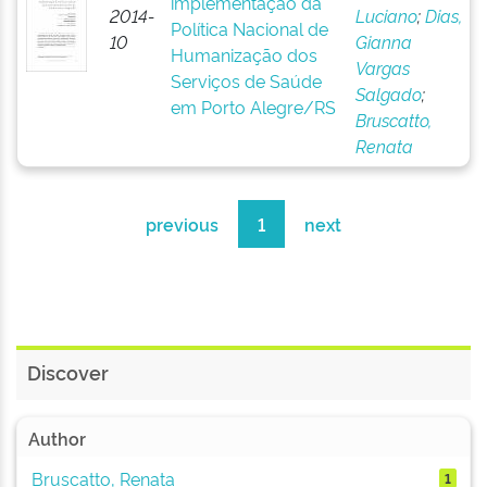
implementação da
2014-
Luciano
;
Dias,
Política Nacional de
10
Gianna
Humanização dos
Vargas
Serviços de Saúde
Salgado
;
em Porto Alegre/RS
Bruscatto,
Renata
previous
1
next
Discover
Author
Bruscatto, Renata
1