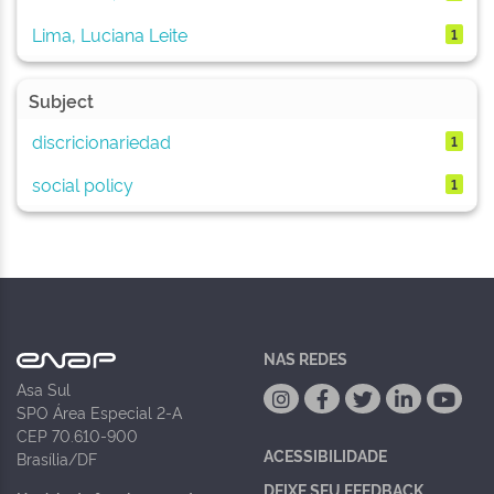
Lima, Luciana Leite
1
Subject
discricionariedad
1
social policy
1
NAS REDES
Asa Sul
SPO Área Especial 2-A
CEP 70.610-900
ACESSIBILIDADE
Brasília/DF
DEIXE SEU FEEDBACK