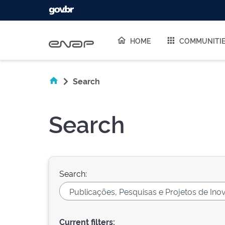
Skip navigation
HOME
COMMUNITI
Search
Search
Search:
Current filters: