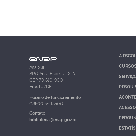
A ESCO
CURSO
Asa Sul
SPO Área Especial 2-A
SERVIÇ
CEP 70.610-900
Brasília/DF
PESQUI
ACONT
Horário de funcionamento
08h00 às 18h00
ACESSO
Contato
PERGUN
biblioteca@enap.gov.br
ESTATÍS