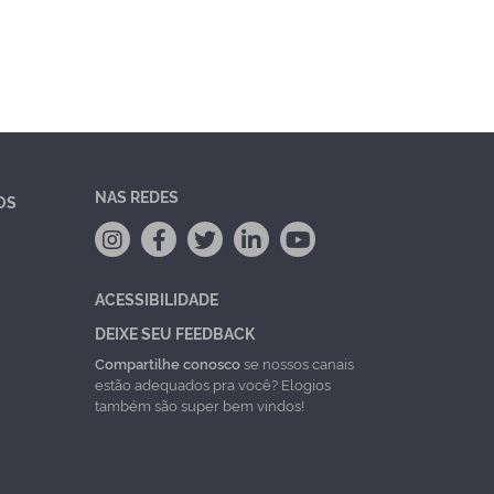
NAS REDES
OS
ACESSIBILIDADE
DEIXE SEU FEEDBACK
Compartilhe conosco
se nossos canais
estão adequados pra você? Elogios
também são super bem vindos!