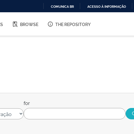
COMUNICA BR
ACESSO À INFORMAÇÃO
IR
PARA
ES
BROWSE
THE REPOSITORY
O
CONTEÚDO
for