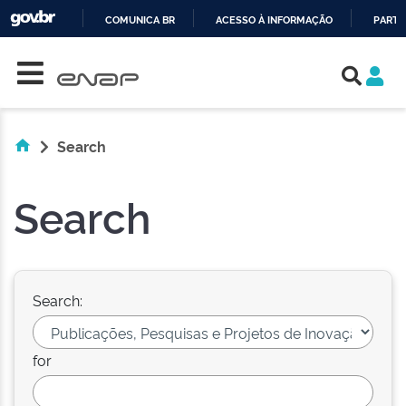
COMUNICA BR
ACESSO À INFORMAÇÃO
PARTI
Skip navigation
IR
PARA
O
CONTEÚDO
Search
Search
Search:
for