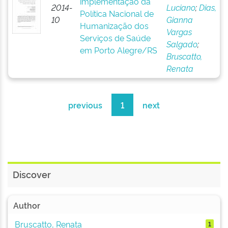
implementação da
2014-
Luciano
;
Dias,
Política Nacional de
10
Gianna
Humanização dos
Vargas
Serviços de Saúde
Salgado
;
em Porto Alegre/RS
Bruscatto,
Renata
previous
1
next
Discover
Author
Bruscatto, Renata
1