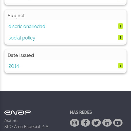
Subject
discricionariedad
1
social policy
1
Date issued
2014
1
NAS REDES
Asa Sul
SPO Área Especial 2-A