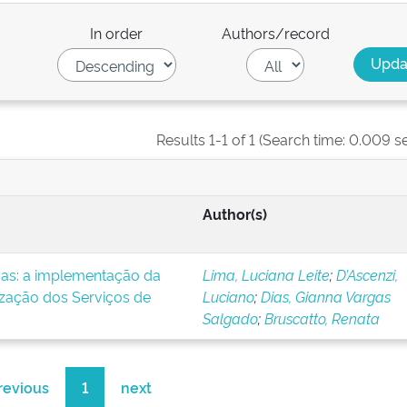
In order
Authors/record
Results 1-1 of 1 (Search time: 0.009 s
Author(s)
icas: a implementação da
Lima, Luciana Leite
;
D’Ascenzi,
ização dos Serviços de
Luciano
;
Dias, Gianna Vargas
Salgado
;
Bruscatto, Renata
revious
1
next