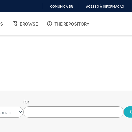
COMUNICA BR
ACESSO À INFORMAÇÃO
IR
PARA
ES
BROWSE
THE REPOSITORY
O
CONTEÚDO
for