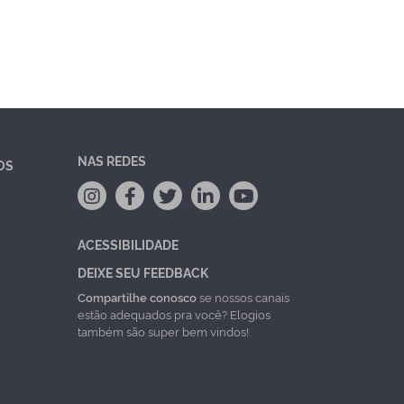
NAS REDES
OS
ACESSIBILIDADE
DEIXE SEU FEEDBACK
Compartilhe conosco
se nossos canais
estão adequados pra você? Elogios
também são super bem vindos!