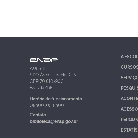
A ESCO
CURSO
Asa Sul
SPO Área Especial 2-A
SERVIÇ
CEP 70.610-900
Brasília/DF
PESQUI
ACONT
Horário de funcionamento
08h00 às 18h00
ACESSO
Contato
PERGUN
biblioteca@enap.gov.br
ESTATÍS