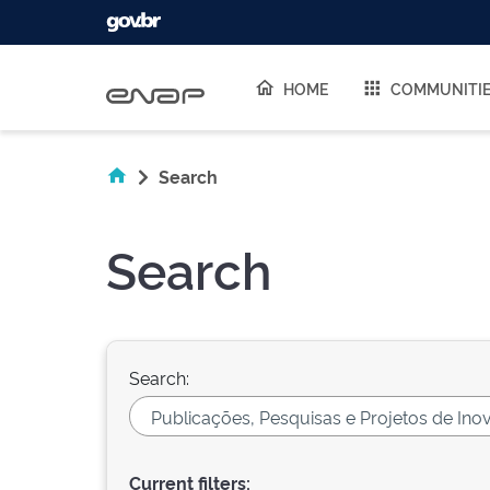
Skip navigation
HOME
COMMUNITI
Search
Search
Search:
Current filters: