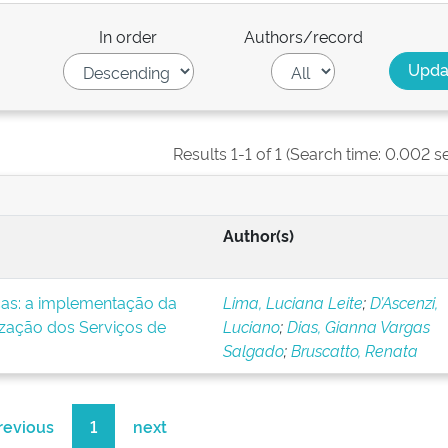
In order
Authors/record
Results 1-1 of 1 (Search time: 0.002 s
Author(s)
icas: a implementação da
Lima, Luciana Leite
;
D’Ascenzi,
ização dos Serviços de
Luciano
;
Dias, Gianna Vargas
Salgado
;
Bruscatto, Renata
revious
1
next