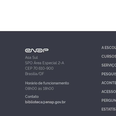
A ESCO
CURSO
Asa Sul
SPO Área Especial 2-A
SERVIÇ
CEP 70.610-900
Brasília/DF
PESQUI
ACONT
Horário de funcionamento
08h00 às 18h00
ACESSO
Contato
PERGUN
biblioteca@enap.gov.br
ESTATÍS