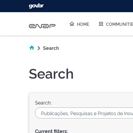
Skip navigation
HOME
COMMUNITI
Search
Search
Search:
Current filters: