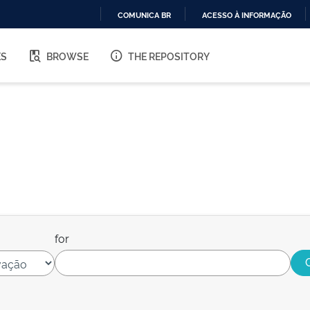
COMUNICA BR
ACESSO À INFORMAÇÃO
IR
PARA
ES
BROWSE
THE REPOSITORY
O
CONTEÚDO
for