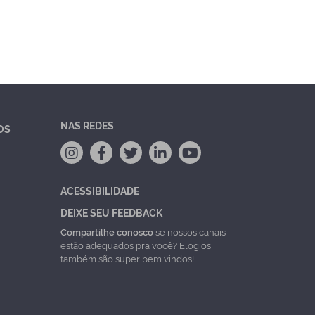
NAS REDES
OS
ACESSIBILIDADE
DEIXE SEU FEEDBACK
Compartilhe conosco
se nossos canais
estão adequados pra você? Elogios
também são super bem vindos!