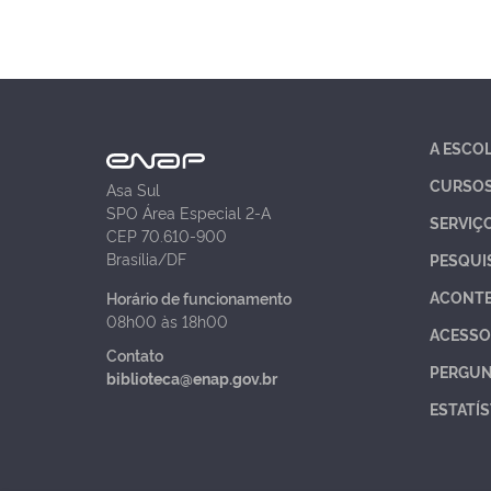
A ESCO
CURSO
Asa Sul
SPO Área Especial 2-A
SERVIÇ
CEP 70.610-900
Brasília/DF
PESQUI
ACONT
Horário de funcionamento
08h00 às 18h00
ACESSO
Contato
PERGUN
biblioteca@enap.gov.br
ESTATÍS