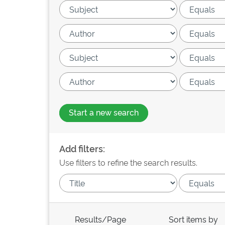
Start a new search
Add filters:
Use filters to refine the search results.
Results/Page
Sort items by