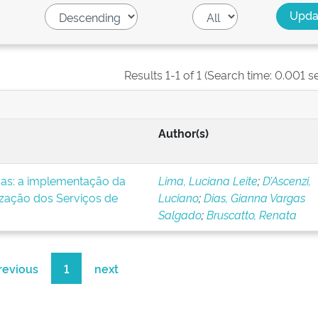
Results 1-1 of 1 (Search time: 0.001 s
Author(s)
icas: a implementação da
Lima, Luciana Leite
;
D’Ascenzi,
ização dos Serviços de
Luciano
;
Dias, Gianna Vargas
Salgado
;
Bruscatto, Renata
revious
1
next