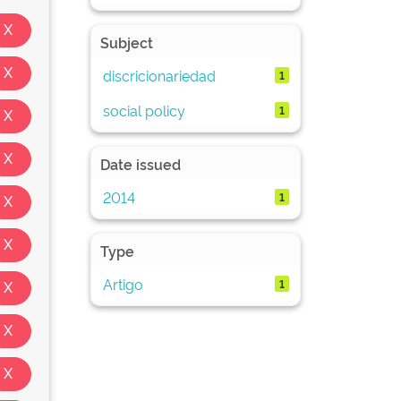
Subject
discricionariedad
1
social policy
1
Date issued
2014
1
Type
Artigo
1