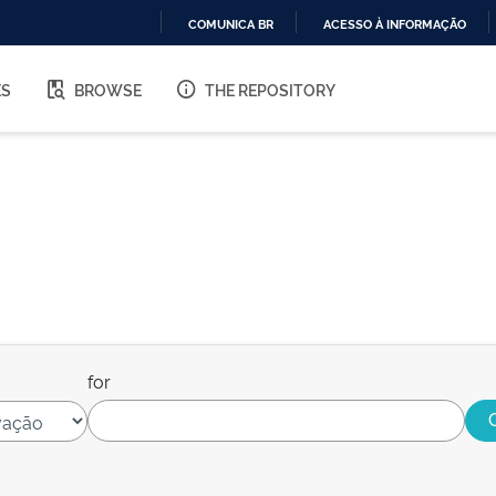
COMUNICA BR
ACESSO À INFORMAÇÃO
IR
PARA
ES
BROWSE
THE REPOSITORY
O
CONTEÚDO
for