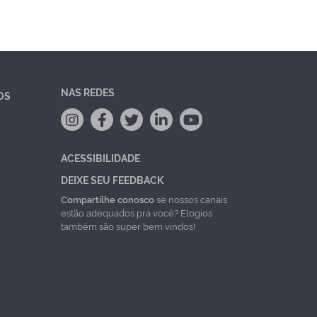
NAS REDES
OS
ACESSIBILIDADE
DEIXE SEU FEEDBACK
Compartilhe conosco
se nossos canais
estão adequados pra você? Elogios
também são super bem vindos!