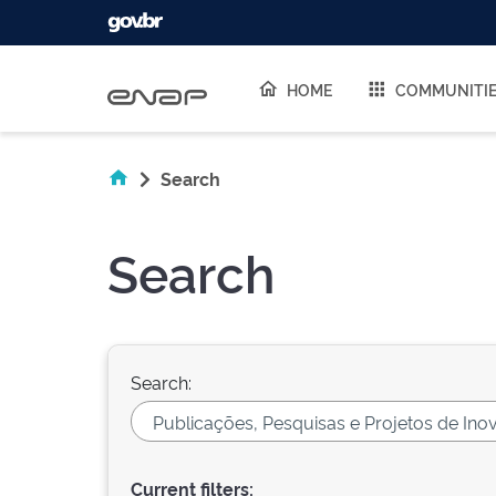
Skip navigation
HOME
COMMUNITI
Search
Search
Search:
Current filters: