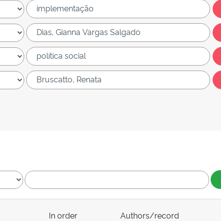
In order
Authors/record