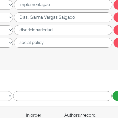
In order
Authors/record