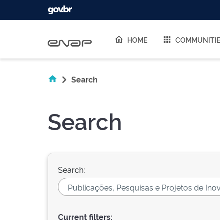
Skip navigation
HOME
COMMUNITI
Search
Search
Search:
Current filters: