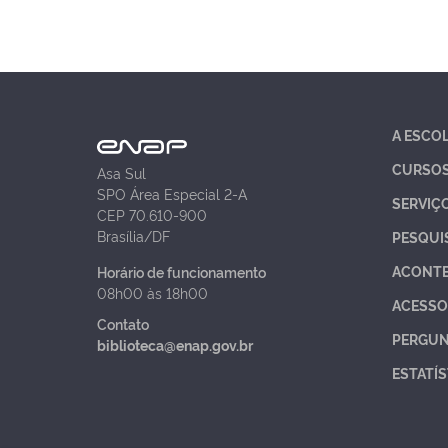
A ESCO
CURSO
Asa Sul
SPO Área Especial 2-A
SERVIÇ
CEP 70.610-900
Brasília/DF
PESQUI
ACONT
Horário de funcionamento
08h00 às 18h00
ACESSO
Contato
PERGUN
biblioteca@enap.gov.br
ESTATÍS