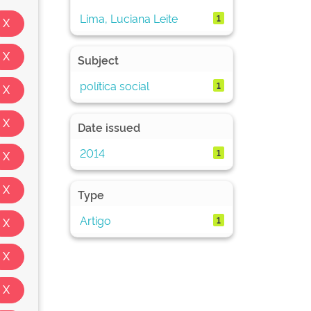
Lima, Luciana Leite
1
Subject
política social
1
Date issued
2014
1
Type
Artigo
1