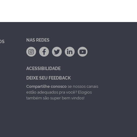
NAS REDES
OS
ACESSIBILIDADE
DEIXE SEU FEEDBACK
Compartilhe conosco
se nossos canais
estão adequados pra você? Elogios
também são super bem vindos!