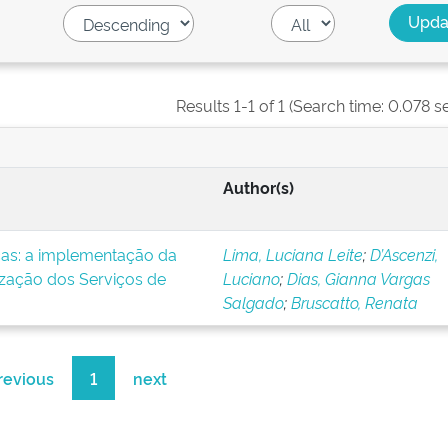
Results 1-1 of 1 (Search time: 0.078 s
Author(s)
icas: a implementação da
Lima, Luciana Leite
;
D’Ascenzi,
ização dos Serviços de
Luciano
;
Dias, Gianna Vargas
Salgado
;
Bruscatto, Renata
revious
1
next