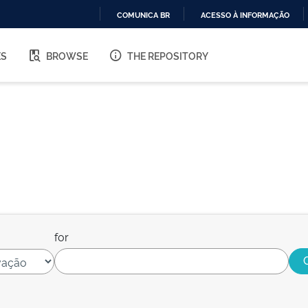
COMUNICA BR
ACESSO À INFORMAÇÃO
IR
PARA
ES
BROWSE
THE REPOSITORY
O
CONTEÚDO
for