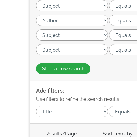
Start a new search
Add filters:
Use filters to refine the search results.
Results/Page
Sort items by