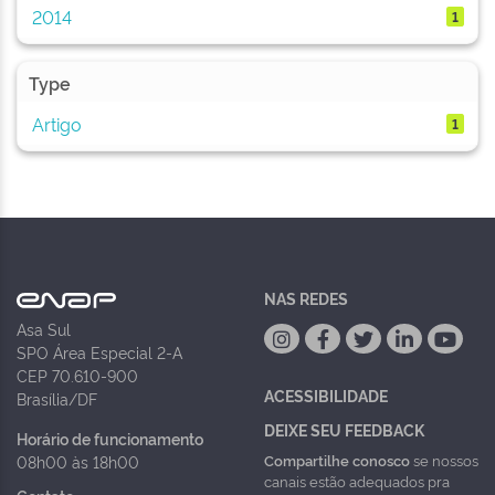
2014
1
Type
Artigo
1
NAS REDES
Asa Sul
SPO Área Especial 2-A
CEP 70.610-900
ACESSIBILIDADE
Brasília/DF
DEIXE SEU FEEDBACK
Horário de funcionamento
Compartilhe conosco
se nossos
08h00 às 18h00
canais estão adequados pra