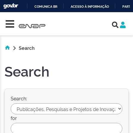
COMUNICA BR
ACESSO À INFORMAÇÃO
PARTI
Skip navigation
IR
PARA
O
CONTEÚDO
Search
Search
Search:
for