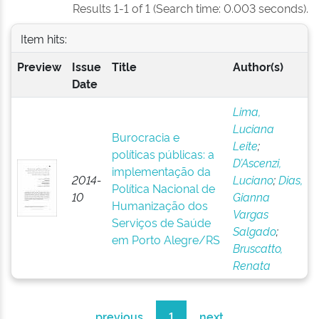
Results 1-1 of 1 (Search time: 0.003 seconds).
Item hits:
Preview
Issue
Title
Author(s)
Date
Lima,
Luciana
Burocracia e
Leite
;
políticas públicas: a
D’Ascenzi,
implementação da
2014-
Luciano
;
Dias,
Política Nacional de
10
Gianna
Humanização dos
Vargas
Serviços de Saúde
Salgado
;
em Porto Alegre/RS
Bruscatto,
Renata
previous
1
next