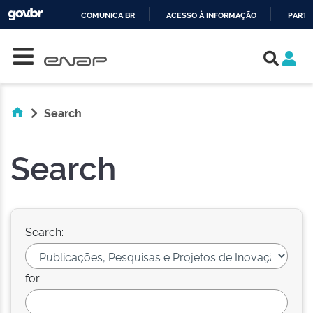
COMUNICA BR
ACESSO À INFORMAÇÃO
PARTI
Skip navigation
IR
PARA
O
CONTEÚDO
Search
Search
Search:
for