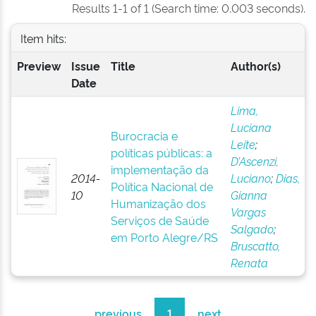
Results 1-1 of 1 (Search time: 0.003 seconds).
Item hits:
Preview
Issue
Title
Author(s)
Date
Lima,
Luciana
Burocracia e
Leite
;
políticas públicas: a
D’Ascenzi,
implementação da
2014-
Luciano
;
Dias,
Política Nacional de
10
Gianna
Humanização dos
Vargas
Serviços de Saúde
Salgado
;
em Porto Alegre/RS
Bruscatto,
Renata
previous
1
next