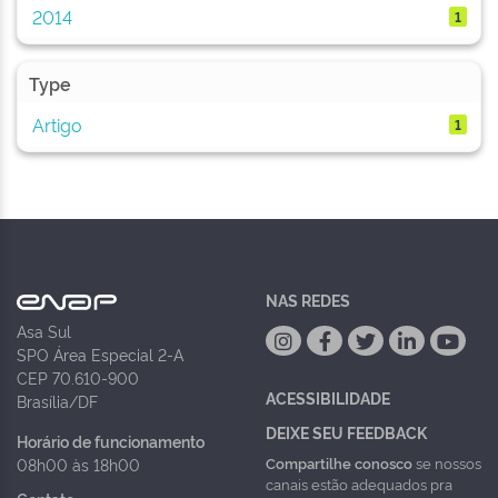
2014
1
Type
Artigo
1
NAS REDES
Asa Sul
SPO Área Especial 2-A
CEP 70.610-900
ACESSIBILIDADE
Brasília/DF
DEIXE SEU FEEDBACK
Horário de funcionamento
Compartilhe conosco
se nossos
08h00 às 18h00
canais estão adequados pra