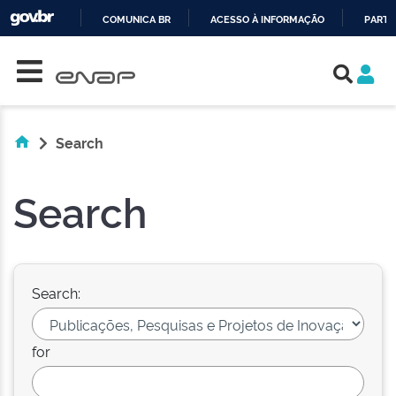
COMUNICA BR
ACESSO À INFORMAÇÃO
PARTI
Skip navigation
IR
PARA
O
CONTEÚDO
Search
Search
Search:
for