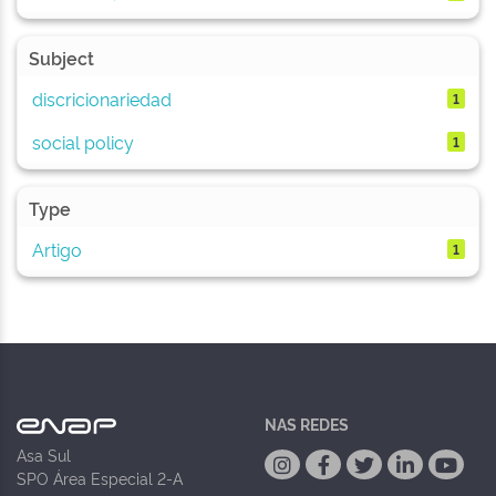
Subject
discricionariedad
1
social policy
1
Type
Artigo
1
NAS REDES
Asa Sul
SPO Área Especial 2-A