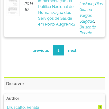
implementação da
2014-
Luciano
;
Dias,
Política Nacional de
10
Gianna
Humanização dos
Vargas
Serviços de Saúde
Salgado
;
em Porto Alegre/RS
Bruscatto,
Renata
previous
1
next
Discover
Author
Bruscatto, Renata
1