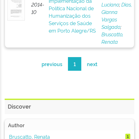
implementação da
2014-
Luciano
;
Dias,
Política Nacional de
10
Gianna
Humanização dos
Vargas
Serviços de Saúde
Salgado
;
em Porto Alegre/RS
Bruscatto,
Renata
previous
1
next
Discover
Author
Bruscatto, Renata
1