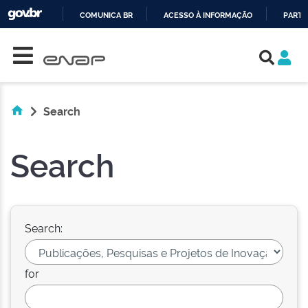
COMUNICA BR
ACESSO À INFORMAÇÃO
PARTI
Skip navigation
IR
PARA
O
CONTEÚDO
Search
Search
Search:
for