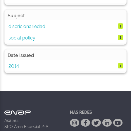
Subject
discricionariedad
1
social policy
1
Date issued
2014
1
NAS REDES
Asa Sul
SPO Área Especial 2-A