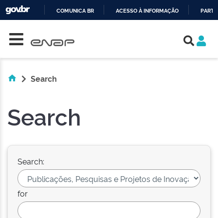
COMUNICA BR
ACESSO À INFORMAÇÃO
PARTI
Skip navigation
IR
PARA
O
CONTEÚDO
Search
Search
Search:
for