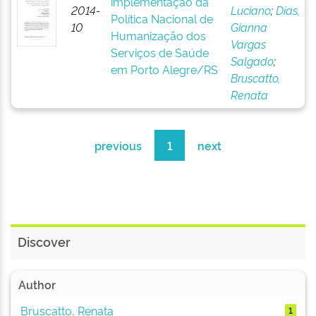
implementação da
2014-
Luciano
;
Dias,
Política Nacional de
10
Gianna
Humanização dos
Vargas
Serviços de Saúde
Salgado
;
em Porto Alegre/RS
Bruscatto,
Renata
previous
1
next
Discover
Author
Bruscatto, Renata
1