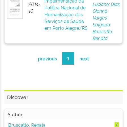
implementação da
2014-
Luciano
;
Dias,
Política Nacional de
10
Gianna
Humanização dos
Vargas
Serviços de Saúde
Salgado
;
em Porto Alegre/RS
Bruscatto,
Renata
previous
1
next
Discover
Author
Bruscatto, Renata
1