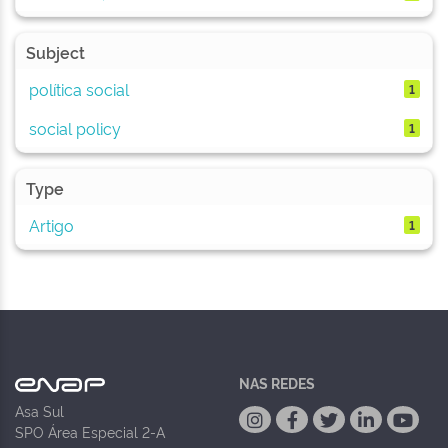
Subject
política social
1
social policy
1
Type
Artigo
1
NAS REDES
Asa Sul
SPO Área Especial 2-A