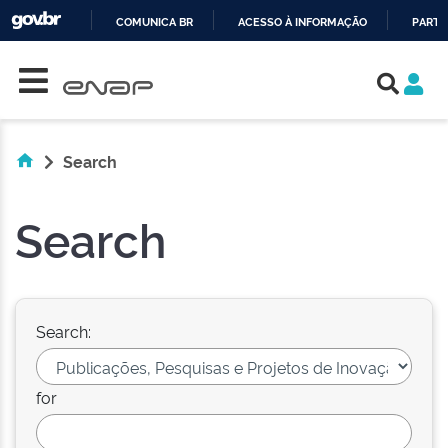
COMUNICA BR
ACESSO À INFORMAÇÃO
PARTI
Skip navigation
IR
PARA
O
CONTEÚDO
Search
Search
Search:
for