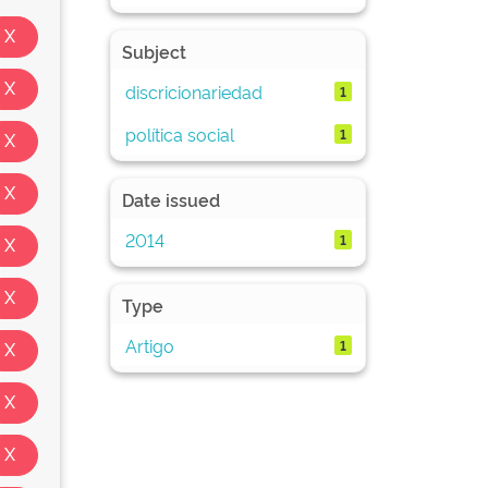
Subject
discricionariedad
1
política social
1
Date issued
2014
1
Type
Artigo
1