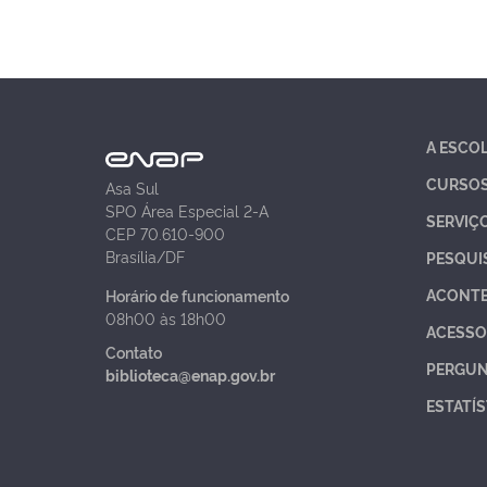
A ESCO
CURSO
Asa Sul
SPO Área Especial 2-A
SERVIÇ
CEP 70.610-900
Brasília/DF
PESQUI
ACONT
Horário de funcionamento
08h00 às 18h00
ACESSO
Contato
PERGUN
biblioteca@enap.gov.br
ESTATÍS