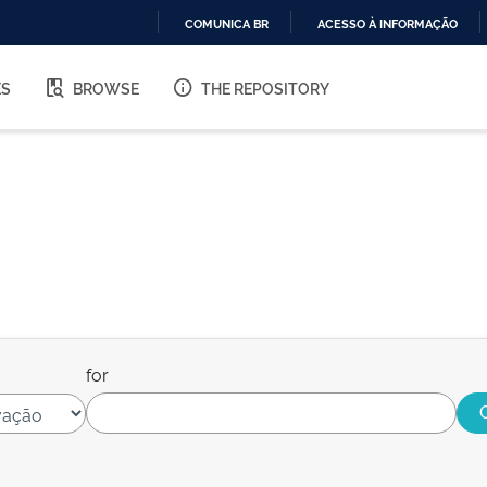
COMUNICA BR
ACESSO À INFORMAÇÃO
IR
PARA
ES
BROWSE
THE REPOSITORY
O
CONTEÚDO
for