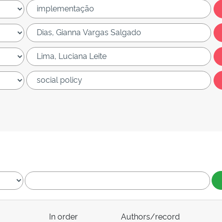
In order
Authors/record