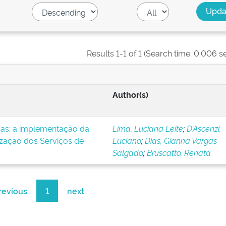
Results 1-1 of 1 (Search time: 0.006 s
Author(s)
icas: a implementação da
Lima, Luciana Leite
;
D’Ascenzi,
ização dos Serviços de
Luciano
;
Dias, Gianna Vargas
Salgado
;
Bruscatto, Renata
revious
1
next