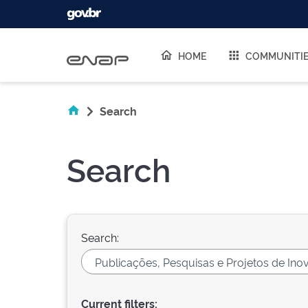
Skip navigation
HOME
COMMUNITI
Search
Search
Search:
Current filters: