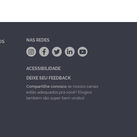
NAS REDES
OS
ACESSIBILIDADE
DEIXE SEU FEEDBACK
Compartilhe conosco
se nossos canais
estão adequados pra você? Elogios
também são super bem vindos!