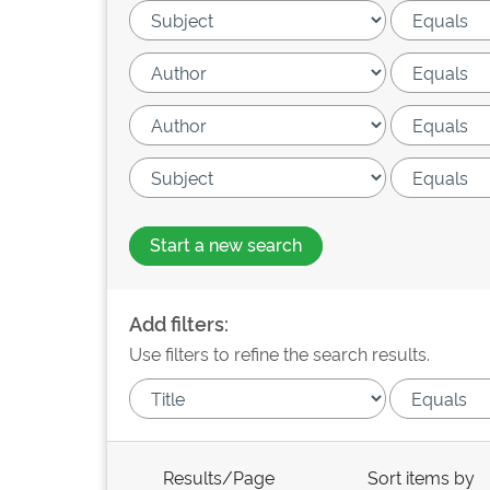
Start a new search
Add filters:
Use filters to refine the search results.
Results/Page
Sort items by