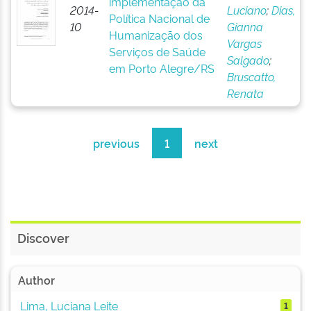
implementação da
2014-
Luciano
;
Dias,
Política Nacional de
10
Gianna
Humanização dos
Vargas
Serviços de Saúde
Salgado
;
em Porto Alegre/RS
Bruscatto,
Renata
previous
1
next
Discover
Author
Lima, Luciana Leite
1