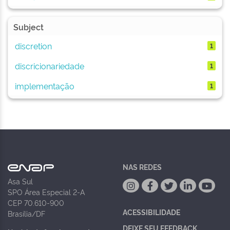
Subject
discretion
1
discricionariedade
1
implementação
1
NAS REDES
Asa Sul
SPO Área Especial 2-A
CEP 70.610-900
ACESSIBILIDADE
Brasília/DF
DEIXE SEU FEEDBACK