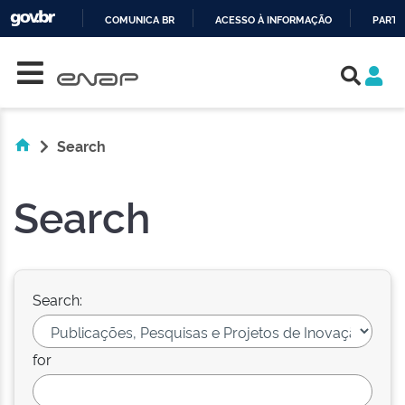
COMUNICA BR
ACESSO À INFORMAÇÃO
PARTI
Skip navigation
IR
PARA
O
CONTEÚDO
Search
Search
Search:
for