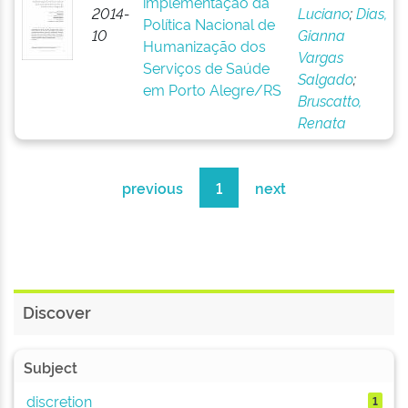
implementação da
2014-
Luciano
;
Dias,
Política Nacional de
10
Gianna
Humanização dos
Vargas
Serviços de Saúde
Salgado
;
em Porto Alegre/RS
Bruscatto,
Renata
previous
1
next
Discover
Subject
discretion
1