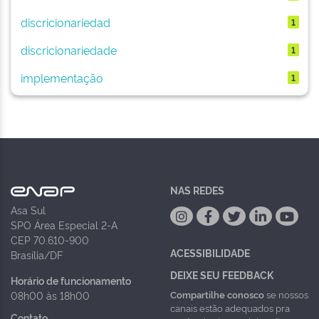
discricionariedad
1
discricionariedade
1
implementação
1
NAS REDES
Asa Sul
SPO Área Especial 2-A
CEP 70.610-900
ACESSIBILIDADE
Brasília/DF
DEIXE SEU FEEDBACK
Horário de funcionamento
Compartilhe conosco
se nossos
08h00 às 18h00
canais estão adequados pra
Contato