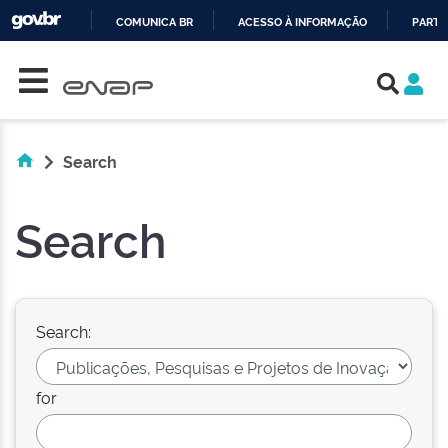
COMUNICA BR
ACESSO À INFORMAÇÃO
PARTI
Skip navigation
IR
PARA
O
CONTEÚDO
Search
Search
Search:
for