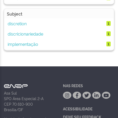
Subject
discretion
1
discricionariedade
1
implementação
1
NAS REDES
Asa Sul
SPO Área Especial 2-A
CEP 70.610-900
ACESSIBILIDADE
Brasília/DF
DEIXE SEU FEEDBACK