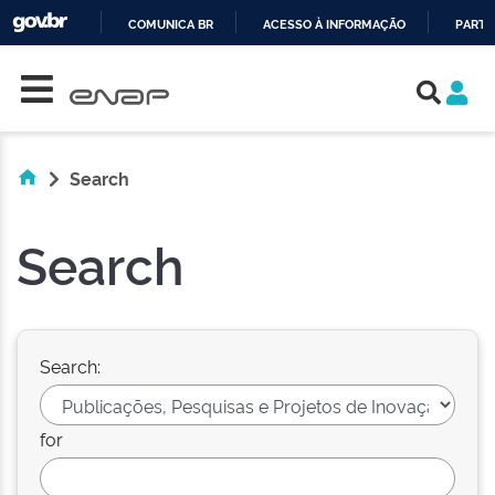
COMUNICA BR
ACESSO À INFORMAÇÃO
PARTI
Skip navigation
IR
PARA
O
CONTEÚDO
Search
Search
Search:
for