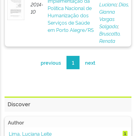
implementação da
2014-
Luciano
;
Dias,
Política Nacional de
10
Gianna
Humanização dos
Vargas
Serviços de Saúde
Salgado
;
em Porto Alegre/RS
Bruscatto,
Renata
previous
1
next
Discover
Author
Lima, Luciana Leite
1