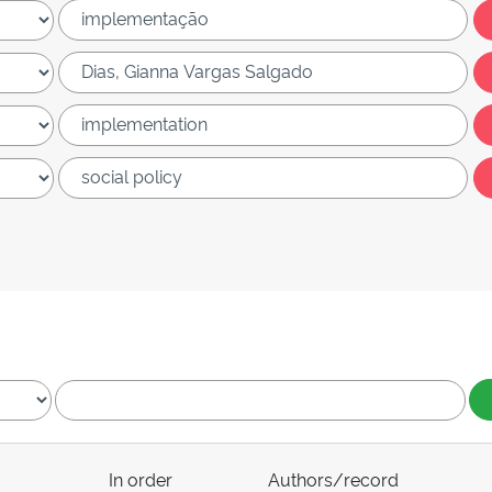
In order
Authors/record