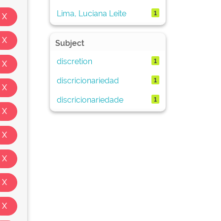
Lima, Luciana Leite
1
Subject
discretion
1
discricionariedad
1
discricionariedade
1