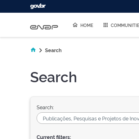
Skip navigation
HOME
COMMUNITI
Search
Search
Search:
Current filters: