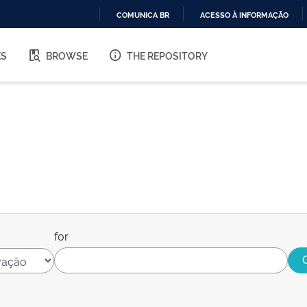
COMUNICA BR
ACESSO À INFORMAÇÃO
IR
PARA
ES
BROWSE
THE REPOSITORY
O
CONTEÚDO
for