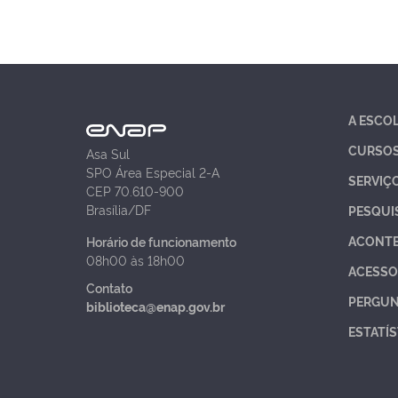
A ESCO
CURSO
Asa Sul
SPO Área Especial 2-A
SERVIÇ
CEP 70.610-900
Brasília/DF
PESQUI
ACONT
Horário de funcionamento
08h00 às 18h00
ACESSO
Contato
PERGUN
biblioteca@enap.gov.br
ESTATÍS