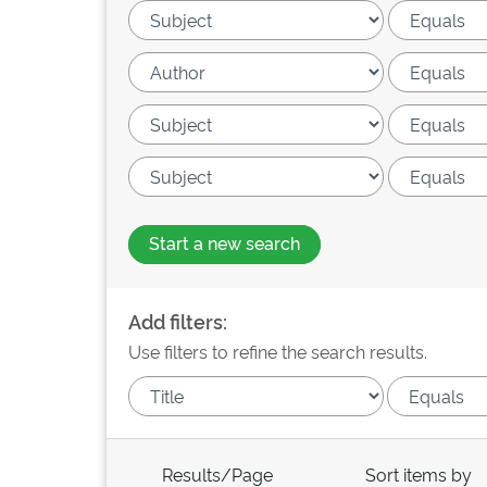
Start a new search
Add filters:
Use filters to refine the search results.
Results/Page
Sort items by