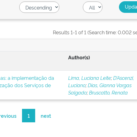
Results 1-1 of 1 (Search time: 0.002 s
Author(s)
icas: a implementação da
Lima, Luciana Leite
;
D’Ascenzi,
ização dos Serviços de
Luciano
;
Dias, Gianna Vargas
Salgado
;
Bruscatto, Renata
revious
1
next