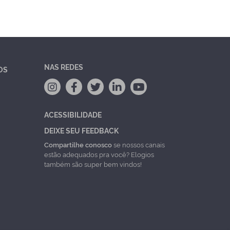
NAS REDES
OS
ACESSIBILIDADE
DEIXE SEU FEEDBACK
Compartilhe conosco
se nossos canais
estão adequados pra você? Elogios
também são super bem vindos!