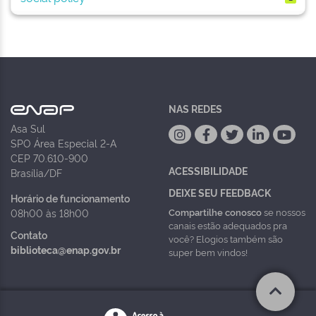
NAS REDES
Asa Sul
SPO Área Especial 2-A
CEP 70.610-900
ACESSIBILIDADE
Brasília/DF
DEIXE SEU FEEDBACK
Horário de funcionamento
Compartilhe conosco
se nossos
08h00 às 18h00
canais estão adequados pra
Contato
você? Elogios também são
biblioteca@enap.gov.br
super bem vindos!