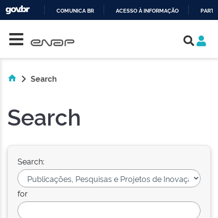
COMUNICA BR
ACESSO À INFORMAÇÃO
PARTI
Skip navigation
IR
PARA
O
CONTEÚDO
Search
Search
Search:
for