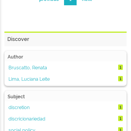
Discover
Author
Bruscatto, Renata
1
Lima, Luciana Leite
1
Subject
discretion
1
discricionariedad
1
social policy
1