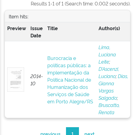
Results 1-1 of 1 (Search time: 0.002 seconds).
Item hits:
Preview
Issue
Title
Author(s)
Date
Lima,
Luciana
Burocracia e
Leite
;
políticas públicas: a
D’Ascenzi,
implementação da
2014-
Luciano
;
Dias,
Política Nacional de
10
Gianna
Humanização dos
Vargas
Serviços de Saúde
Salgado
;
em Porto Alegre/RS
Bruscatto,
Renata
previous
1
next