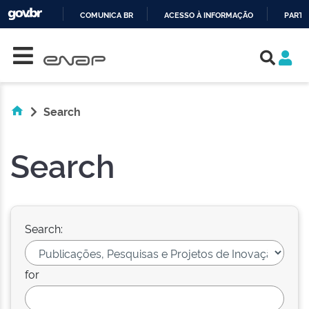
COMUNICA BR
ACESSO À INFORMAÇÃO
PARTI
Skip navigation
IR
PARA
O
CONTEÚDO
Search
Search
Search:
for