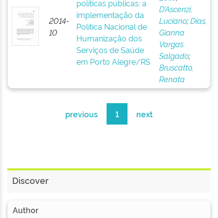
políticas públicas: a
D’Ascenzi,
implementação da
2014-
Luciano
;
Dias,
Política Nacional de
10
Gianna
Humanização dos
Vargas
Serviços de Saúde
Salgado
;
em Porto Alegre/RS
Bruscatto,
Renata
previous
1
next
Discover
Author