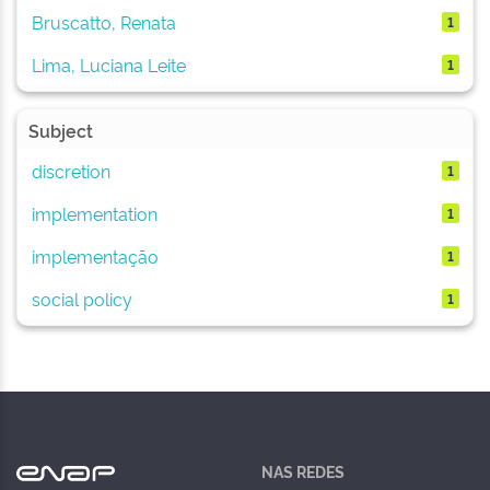
Bruscatto, Renata
1
Lima, Luciana Leite
1
Subject
discretion
1
implementation
1
implementação
1
social policy
1
NAS REDES