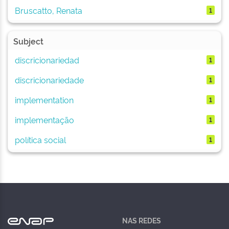
Bruscatto, Renata
1
Subject
discricionariedad
1
discricionariedade
1
implementation
1
implementação
1
política social
1
NAS REDES