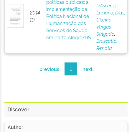
políticas públicas: a
D’Ascenzi,
implementação da
2014-
Luciano
;
Dias,
Política Nacional de
10
Gianna
Humanização dos
Vargas
Serviços de Saúde
Salgado
;
em Porto Alegre/RS
Bruscatto,
Renata
previous
1
next
Discover
Author