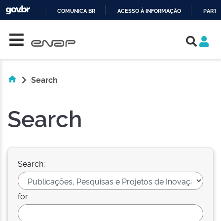
COMUNICA BR
ACESSO À INFORMAÇÃO
PARTI
Skip navigation
IR
PARA
O
CONTEÚDO
Search
Search
Search:
for