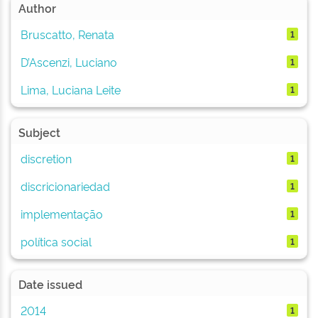
Author
Bruscatto, Renata
1
D’Ascenzi, Luciano
1
Lima, Luciana Leite
1
Subject
discretion
1
discricionariedad
1
implementação
1
política social
1
Date issued
2014
1