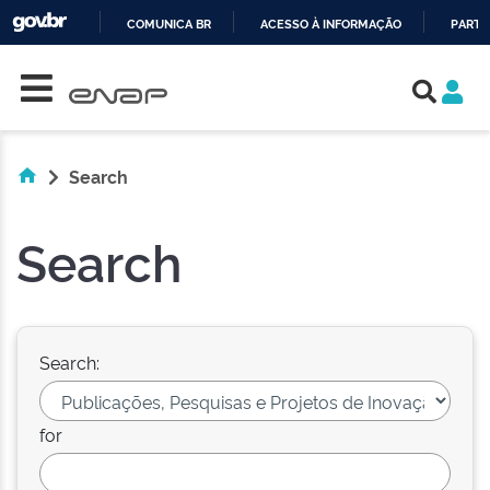
COMUNICA BR
ACESSO À INFORMAÇÃO
PARTI
Skip navigation
IR
PARA
O
CONTEÚDO
Search
Search
Search:
for