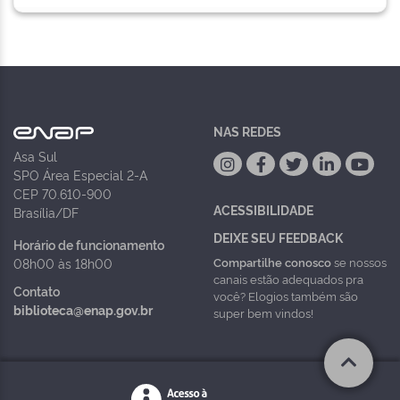
NAS REDES
Asa Sul
SPO Área Especial 2-A
CEP 70.610-900
ACESSIBILIDADE
Brasília/DF
DEIXE SEU FEEDBACK
Horário de funcionamento
Compartilhe conosco
se nossos
08h00 às 18h00
canais estão adequados pra
Contato
você? Elogios também são
biblioteca@enap.gov.br
super bem vindos!