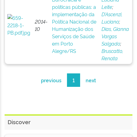
políticas públicas: a
Leite
;
implementação da
D’Ascenzi,
2014-
Política Nacional de
Luciano
;
10
Humanização dos
Dias, Gianna
Serviços de Saúde
Vargas
em Porto
Salgado
;
Alegre/RS
Bruscatto,
Renata
previous
1
next
Discover