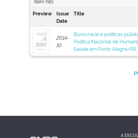
Item hits:
Preview
Issue
Title
Date
Burocracia e políticas públ
2014-
Política Nacional de Human
10
Saúde em Porto Alegre/RS
p
A ESCO