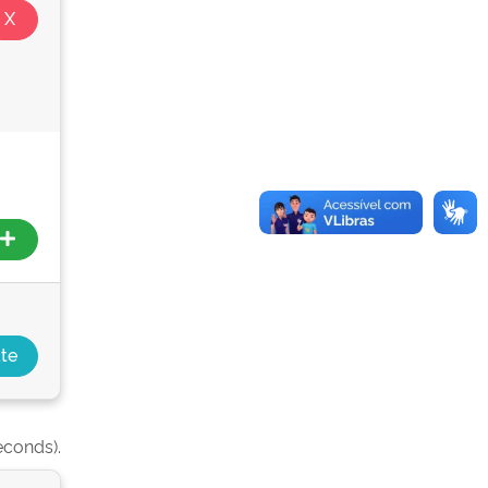
econds).