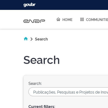
Skip navigation
HOME
COMMUNITI
Search
Search
Search:
Current filters: