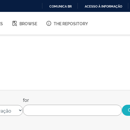
COMUNICA BR
ACESSO À INFORMAÇÃO
IR
PARA
ES
BROWSE
THE REPOSITORY
O
CONTEÚDO
for