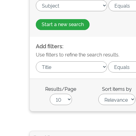
Start a new search
Add filters:
Use filters to refine the search results.
Results/Page
Sort items by