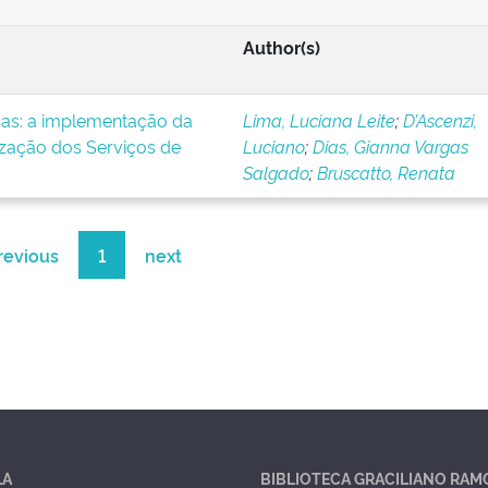
Author(s)
icas: a implementação da
Lima, Luciana Leite
;
D’Ascenzi,
ização dos Serviços de
Luciano
;
Dias, Gianna Vargas
Salgado
;
Bruscatto, Renata
revious
1
next
LA
BIBLIOTECA GRACILIANO RAM