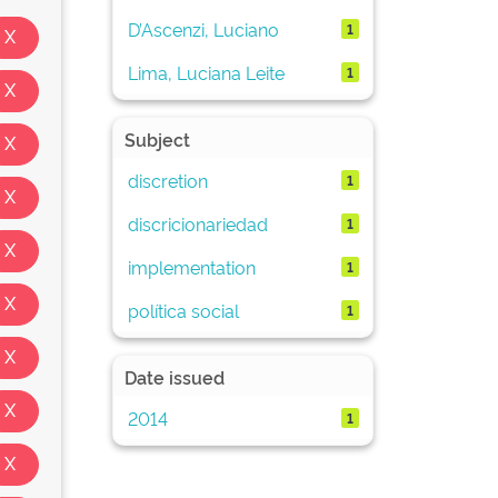
D’Ascenzi, Luciano
1
Lima, Luciana Leite
1
Subject
discretion
1
discricionariedad
1
implementation
1
política social
1
Date issued
2014
1