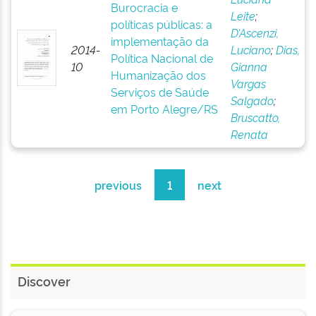
Burocracia e
Leite
;
políticas públicas: a
D’Ascenzi,
implementação da
2014-
Luciano
;
Dias,
Política Nacional de
10
Gianna
Humanização dos
Vargas
Serviços de Saúde
Salgado
;
em Porto Alegre/RS
Bruscatto,
Renata
previous
1
next
Discover