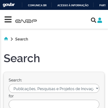
COMUNICA BR
ACESSO À INFORMAÇÃO
PARTI
Skip navigation
IR
PARA
O
CONTEÚDO
Search
Search
Search:
for