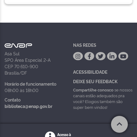
NAS REDES
Asa Sul
SPO Área Especial 2-A
CEP 70.610-900
ACESSIBILIDADE
Brasília/DF
DEIXE SEU FEEDBACK
Horário de funcionamento
Compartilhe conosco
se nossos
08h00 às 18h00
canais estão adequados pra
Contato
você? Elogios também são
biblioteca@enap.gov.br
super bem vindos!