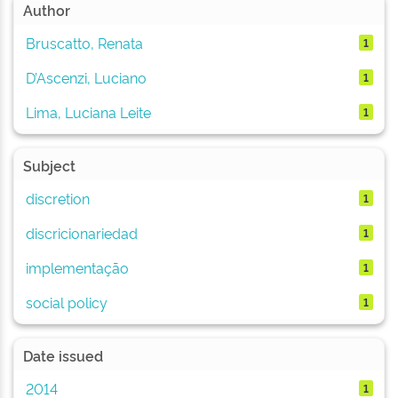
Author
Bruscatto, Renata
1
D’Ascenzi, Luciano
1
Lima, Luciana Leite
1
Subject
discretion
1
discricionariedad
1
implementação
1
social policy
1
Date issued
2014
1