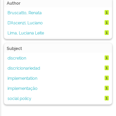
Author
Bruscatto, Renata
1
D’Ascenzi, Luciano
1
Lima, Luciana Leite
1
Subject
discretion
1
discricionariedad
1
implementation
1
implementação
1
social policy
1