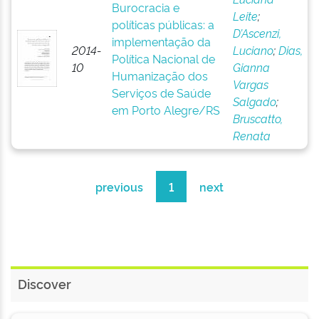
Burocracia e
Leite
;
políticas públicas: a
D’Ascenzi,
implementação da
2014-
Luciano
;
Dias,
Política Nacional de
10
Gianna
Humanização dos
Vargas
Serviços de Saúde
Salgado
;
em Porto Alegre/RS
Bruscatto,
Renata
previous
1
next
Discover