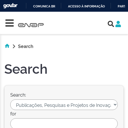
COMUNICA BR
ACESSO À INFORMAÇÃO
PARTI
Skip navigation
IR
PARA
O
CONTEÚDO
Search
Search
Search:
for