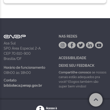
NAS REDES
Asa Sul
SPO Área Especial 2-A
CEP 70.610-900
ACESSIBILIDADE
Brasília/DF
DEIXE SEU FEEDBACK
Horário de funcionamento
Compartilhe conosco
se nossos
08h00 às 18h00
canais estão adequados pra
Contato
você? Elogios também são
biblioteca@enap.gov.br
super bem vindos!