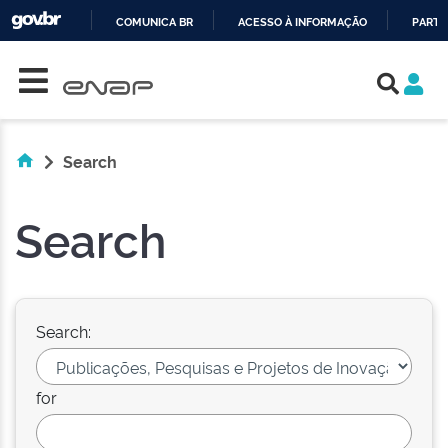
COMUNICA BR
ACESSO À INFORMAÇÃO
PARTI
Skip navigation
IR
PARA
O
CONTEÚDO
Search
Search
Search:
for