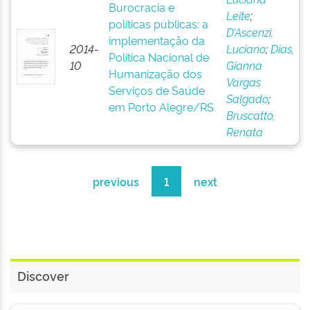
Burocracia e
Leite
;
políticas públicas: a
D’Ascenzi,
implementação da
2014-
Luciano
;
Dias,
Política Nacional de
10
Gianna
Humanização dos
Vargas
Serviços de Saúde
Salgado
;
em Porto Alegre/RS
Bruscatto,
Renata
previous
1
next
Discover