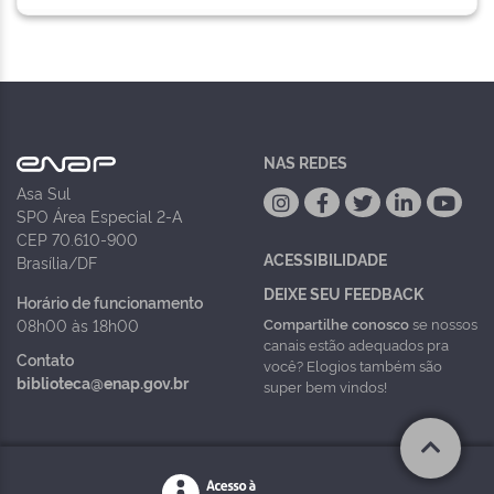
NAS REDES
Asa Sul
SPO Área Especial 2-A
CEP 70.610-900
ACESSIBILIDADE
Brasília/DF
DEIXE SEU FEEDBACK
Horário de funcionamento
Compartilhe conosco
se nossos
08h00 às 18h00
canais estão adequados pra
Contato
você? Elogios também são
biblioteca@enap.gov.br
super bem vindos!