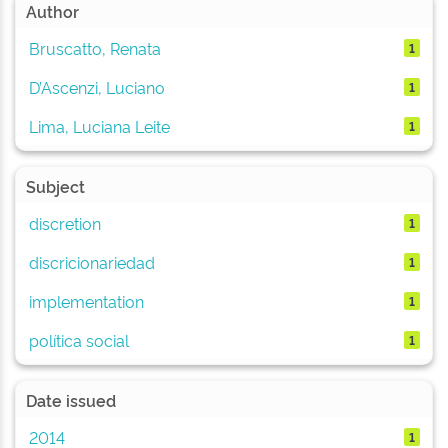
Author
Bruscatto, Renata
1
D’Ascenzi, Luciano
1
Lima, Luciana Leite
1
Subject
discretion
1
discricionariedad
1
implementation
1
política social
1
Date issued
2014
1