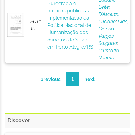
Burocracia e
Leite
;
políticas públicas: a
D’Ascenzi,
implementação da
2014-
Luciano
;
Dias,
Política Nacional de
10
Gianna
Humanização dos
Vargas
Serviços de Saúde
Salgado
;
em Porto Alegre/RS
Bruscatto,
Renata
previous
1
next
Discover