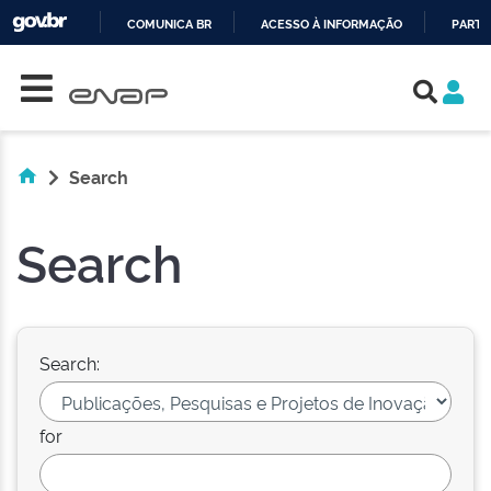
COMUNICA BR
ACESSO À INFORMAÇÃO
PARTI
Skip navigation
IR
PARA
O
CONTEÚDO
Search
Search
Search:
for