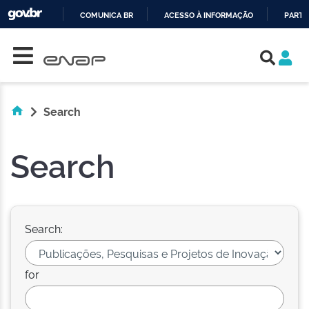
COMUNICA BR
ACESSO À INFORMAÇÃO
PARTI
Skip navigation
IR
PARA
O
CONTEÚDO
Search
Search
Search:
for