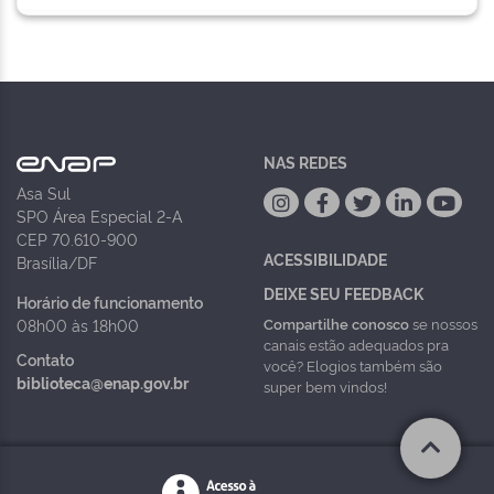
NAS REDES
Asa Sul
SPO Área Especial 2-A
CEP 70.610-900
ACESSIBILIDADE
Brasília/DF
DEIXE SEU FEEDBACK
Horário de funcionamento
Compartilhe conosco
se nossos
08h00 às 18h00
canais estão adequados pra
Contato
você? Elogios também são
biblioteca@enap.gov.br
super bem vindos!