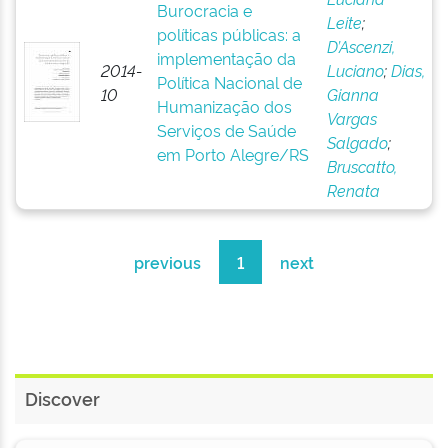
Burocracia e
Leite
;
políticas públicas: a
D’Ascenzi,
implementação da
2014-
Luciano
;
Dias,
Política Nacional de
10
Gianna
Humanização dos
Vargas
Serviços de Saúde
Salgado
;
em Porto Alegre/RS
Bruscatto,
Renata
previous
1
next
Discover