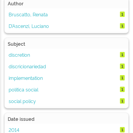
Author
Bruscatto, Renata
1
D’Ascenzi, Luciano
1
Subject
discretion
1
discricionariedad
1
implementation
1
política social
1
social policy
1
Date issued
2014
1