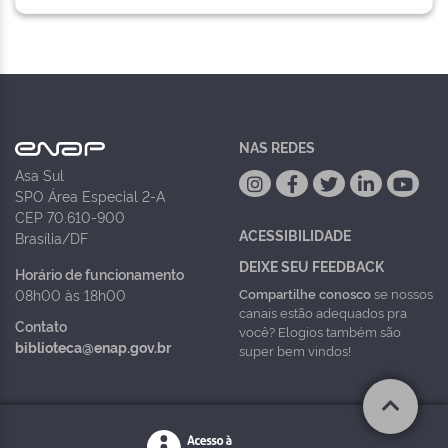
NAS REDES
Asa Sul
SPO Área Especial 2-A
CEP 70.610-900
ACESSIBILIDADE
Brasília/DF
DEIXE SEU FEEDBACK
Horário de funcionamento
Compartilhe conosco
se nossos
08h00 às 18h00
canais estão adequados pra
Contato
você? Elogios também são
biblioteca@enap.gov.br
super bem vindos!