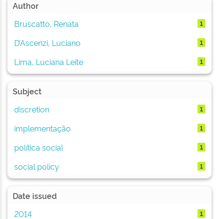
Author
Bruscatto, Renata
1
D’Ascenzi, Luciano
1
Lima, Luciana Leite
1
Subject
discretion
1
implementação
1
política social
1
social policy
1
Date issued
2014
1