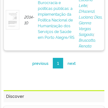
Burocracia e
Leite
;
políticas públicas: a
D’Ascenzi,
implementação da
2014-
Luciano
;
Dias,
Política Nacional de
10
Gianna
Humanização dos
Vargas
Serviços de Saúde
Salgado
;
em Porto Alegre/RS
Bruscatto,
Renata
previous
1
next
Discover