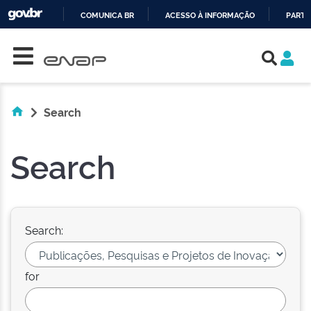
COMUNICA BR
ACESSO À INFORMAÇÃO
PARTI
Skip navigation
IR
PARA
O
CONTEÚDO
Search
Search
Search:
for