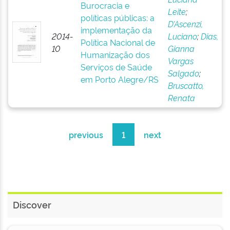
Burocracia e
Leite
;
políticas públicas: a
D’Ascenzi,
implementação da
2014-
Luciano
;
Dias,
Política Nacional de
10
Gianna
Humanização dos
Vargas
Serviços de Saúde
Salgado
;
em Porto Alegre/RS
Bruscatto,
Renata
previous
1
next
Discover