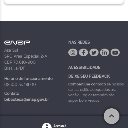
NAS REDES
Asa Sul
SPO Área Especial 2-A
CEP 70.610-900
ACESSIBILIDADE
Brasília/DF
DEIXE SEU FEEDBACK
Horário de funcionamento
Compartilhe conosco
se nossos
08h00 às 18h00
canais estão adequados pra
Contato
você? Elogios também são
biblioteca@enap.gov.br
super bem vindos!