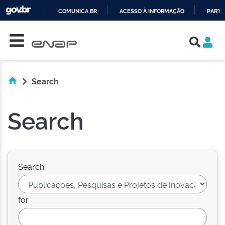
COMUNICA BR
ACESSO À INFORMAÇÃO
PARTI
Skip navigation
IR
PARA
O
CONTEÚDO
Search
Search
Search:
for