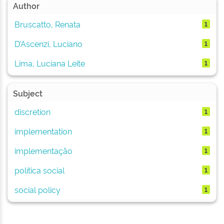
Author
Bruscatto, Renata
1
D’Ascenzi, Luciano
1
Lima, Luciana Leite
1
Subject
discretion
1
implementation
1
implementação
1
política social
1
social policy
1