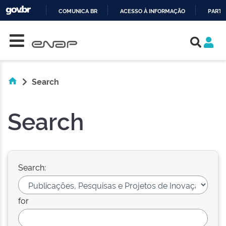
COMUNICA BR
ACESSO À INFORMAÇÃO
PARTI
Skip navigation
IR
PARA
O
CONTEÚDO
Search
Search
Search:
for