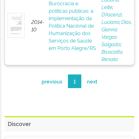
Burocracia e
Leite
;
políticas públicas: a
D’Ascenzi,
implementação da
2014-
Luciano
;
Dias,
Política Nacional de
10
Gianna
Humanização dos
Vargas
Serviços de Saúde
Salgado
;
em Porto Alegre/RS
Bruscatto,
Renata
previous
1
next
Discover