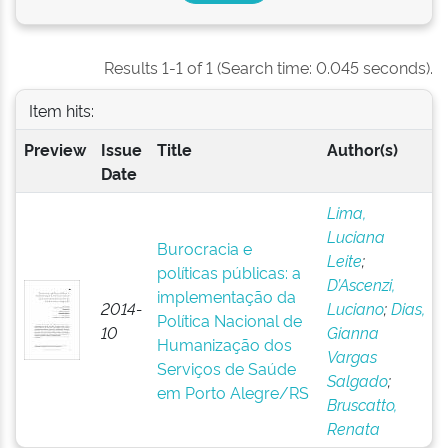
Results 1-1 of 1 (Search time: 0.045 seconds).
Item hits:
Preview
Issue
Title
Author(s)
Date
Lima,
Luciana
Burocracia e
Leite
;
políticas públicas: a
D’Ascenzi,
implementação da
2014-
Luciano
;
Dias,
Política Nacional de
10
Gianna
Humanização dos
Vargas
Serviços de Saúde
Salgado
;
em Porto Alegre/RS
Bruscatto,
Renata