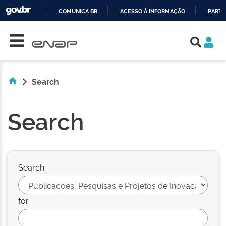
COMUNICA BR
ACESSO À INFORMAÇÃO
PARTI
Skip navigation
IR
PARA
O
CONTEÚDO
Search
Search
Search:
for