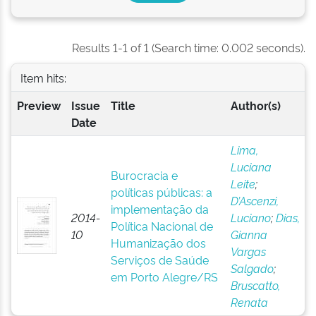
Results 1-1 of 1 (Search time: 0.002 seconds).
Item hits:
Preview
Issue
Title
Author(s)
Date
Lima,
Luciana
Burocracia e
Leite
;
políticas públicas: a
D’Ascenzi,
implementação da
2014-
Luciano
;
Dias,
Política Nacional de
10
Gianna
Humanização dos
Vargas
Serviços de Saúde
Salgado
;
em Porto Alegre/RS
Bruscatto,
Renata