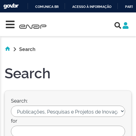
COMUNICA BR
ACESSO À INFORMAÇÃO
PARTI
Skip navigation
IR
PARA
O
CONTEÚDO
Search
Search
Search:
for