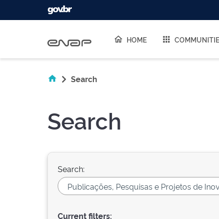
Skip navigation
HOME
COMMUNITI
Search
Search
Search:
Current filters: