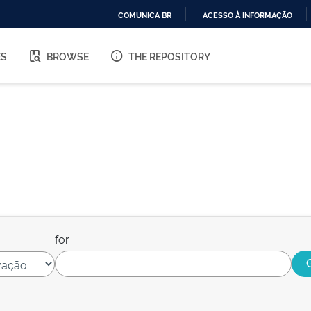
COMUNICA BR
ACESSO À INFORMAÇÃO
IR
PARA
ES
BROWSE
THE REPOSITORY
O
CONTEÚDO
for