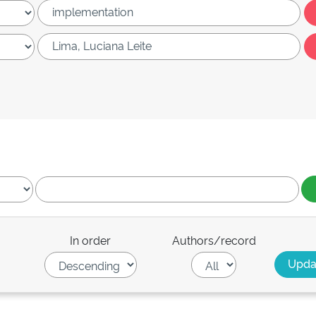
In order
Authors/record