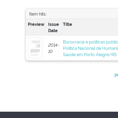
Item hits:
Preview
Issue
Title
Date
Burocracia e políticas públ
2014-
Política Nacional de Human
10
Saúde em Porto Alegre/RS
p