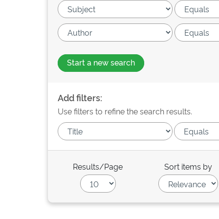
Start a new search
Add filters:
Use filters to refine the search results.
Results/Page
Sort items by