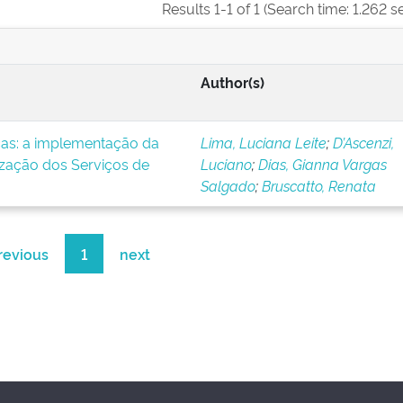
Results 1-1 of 1 (Search time: 1.262 s
Author(s)
icas: a implementação da
Lima, Luciana Leite
;
D’Ascenzi,
ização dos Serviços de
Luciano
;
Dias, Gianna Vargas
Salgado
;
Bruscatto, Renata
revious
1
next