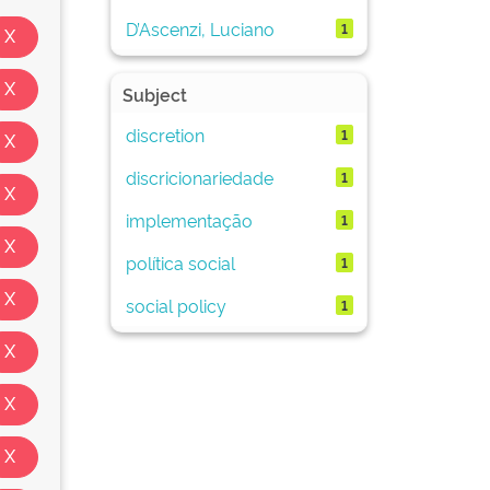
D’Ascenzi, Luciano
1
Subject
discretion
1
discricionariedade
1
implementação
1
política social
1
social policy
1