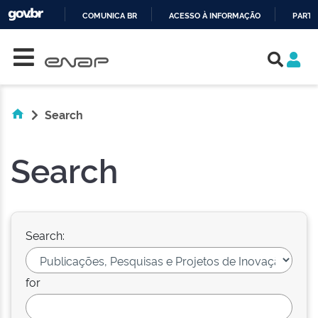
COMUNICA BR
ACESSO À INFORMAÇÃO
PARTI
Skip navigation
IR
PARA
O
CONTEÚDO
Search
Search
Search:
for