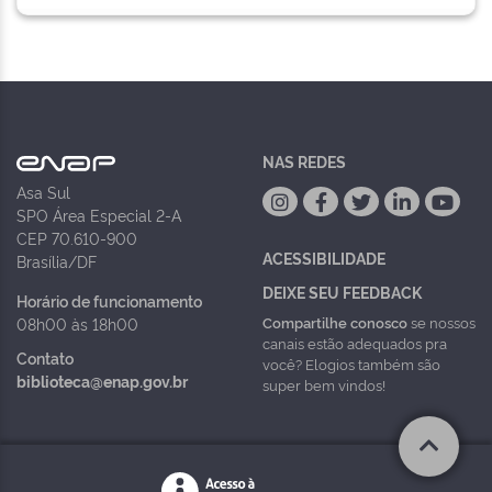
NAS REDES
Asa Sul
SPO Área Especial 2-A
CEP 70.610-900
ACESSIBILIDADE
Brasília/DF
DEIXE SEU FEEDBACK
Horário de funcionamento
Compartilhe conosco
se nossos
08h00 às 18h00
canais estão adequados pra
Contato
você? Elogios também são
biblioteca@enap.gov.br
super bem vindos!