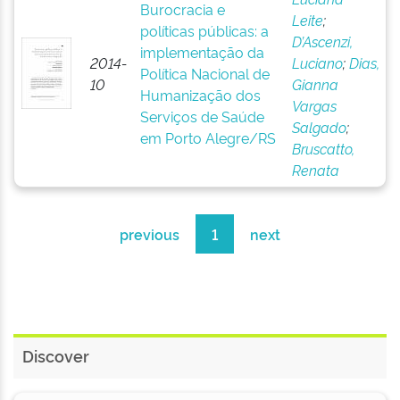
Burocracia e
Leite
;
políticas públicas: a
D’Ascenzi,
implementação da
2014-
Luciano
;
Dias,
Política Nacional de
10
Gianna
Humanização dos
Vargas
Serviços de Saúde
Salgado
;
em Porto Alegre/RS
Bruscatto,
Renata
previous
1
next
Discover