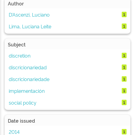
Author
D’Ascenzi, Luciano
1
Lima, Luciana Leite
1
Subject
discretion
1
discricionariedad
1
discricionariedade
1
implementación
1
social policy
1
Date issued
2014
1