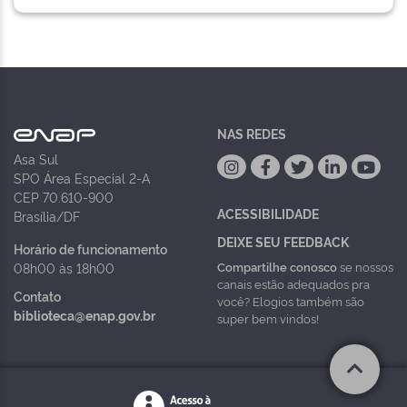
NAS REDES
Asa Sul
SPO Área Especial 2-A
CEP 70.610-900
ACESSIBILIDADE
Brasília/DF
DEIXE SEU FEEDBACK
Horário de funcionamento
Compartilhe conosco
se nossos
08h00 às 18h00
canais estão adequados pra
Contato
você? Elogios também são
biblioteca@enap.gov.br
super bem vindos!