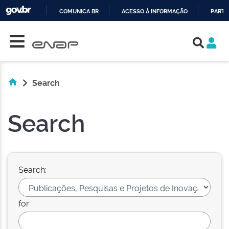
COMUNICA BR
ACESSO À INFORMAÇÃO
PARTI
Skip navigation
IR
PARA
O
CONTEÚDO
Search
Search
Search:
for