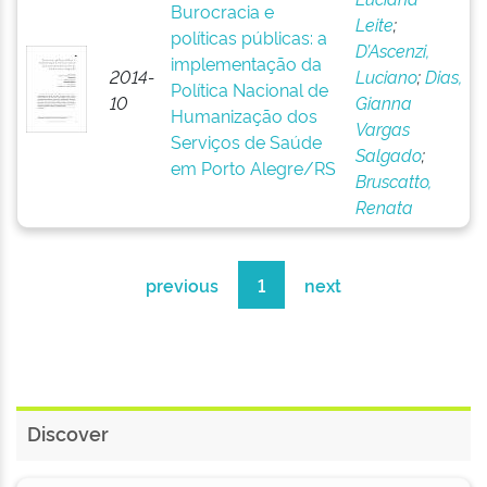
Burocracia e
Leite
;
políticas públicas: a
D’Ascenzi,
implementação da
2014-
Luciano
;
Dias,
Política Nacional de
10
Gianna
Humanização dos
Vargas
Serviços de Saúde
Salgado
;
em Porto Alegre/RS
Bruscatto,
Renata
previous
1
next
Discover